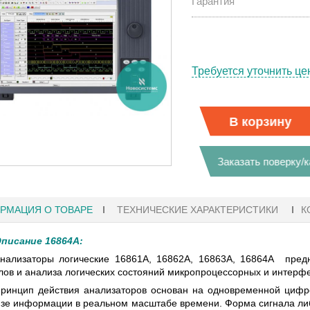
Гарантия
Требуется уточнить це
В корзину
Заказать поверку/
РМАЦИЯ О ТОВАРЕ
ТЕХНИЧЕСКИЕ ХАРАКТЕРИСТИКИ
К
писание 16864A:
нализаторы логические 16861A, 16862A, 16863A, 16864A пред
лов и анализа логических состояний микропроцессорных и интерфе
27.01.2023 10:06
ринцип действия анализаторов основан на одновременной цифро
 KEYSIGHT
В НАЛИЧИИ! ZVH8, АНАЛИЗАТОР
зе информации в реальном масштабе времени. Форма сигнала либ