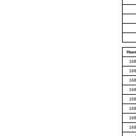
Наи
16
16
16
16
16
16
16
16