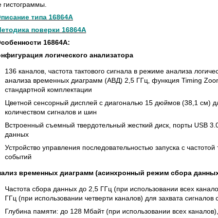
 СЕРИИ UXR
КАБЕЛЕЙ И АНТЕНН, 100 КГЦ ДО 8 ГГЦ
е гистограммы.
(ГОСРЕЕСТР РФ)
писание типа 16864A
ть
Прочитать
етодика поверки 16864A
собенности 16864A:
нфигурация логического анализатора
136 каналов, частота тактового сигнала в режиме анализа логиче
анализа временных диаграмм (АВД) 2,5 ГГц, функция Timing Zoom
стандартной комплектации
Цветной сенсорный дисплей с диагональю 15 дюймов (38,1 см)
количеством сигналов и шин
Встроенный съемный твердотельный жесткий диск, порты USB 3.
данных
Устройство управления последовательностью запуска с частотой т
событий
нализ временных диаграмм (асинхронный режим сбора данных
Частота сбора данных до 2,5 ГГц (при использовании всех канало
ГГц (при использовании четверти каналов) для захвата сигналов
Глубина памяти: до 128 Мбайт (при использовании всех каналов)