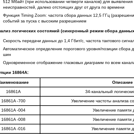
512 Мбайт (при использовании четверти каналов) для выявления
неисправностей, далеко отстоящих друг от друга по времени
Функция Timing Zoom: частота сбора данных 12,5 ГГц (разрешени
событий за пуска с высоким разрешением
ализ логических состояний (синхронный режим сбора данных
Скорость передачи данных до 1,4 Гбит/с, частота тактового сигн
Автоматическое определение порогового уровня/позиции сбора д
шин
Одновременное отображение глазковых диаграмм по всем канал
пции 16864A:
Наименование
Описание
16861A
34-канальный логически
16861A -700
Увеличение частоты анализа с
16861A -004
Увеличение памяти 
16861A -008
Увеличение памяти 
16861A -016
Увеличение памяти д