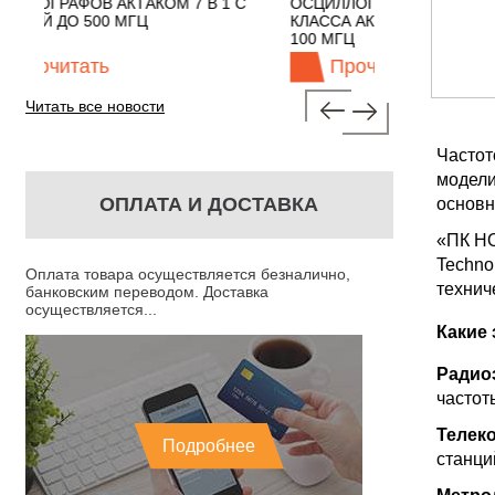
 В 1 С
ОСЦИЛЛОГРАФЫ ЭКОНОМНОГО
TECHNOLO
КЛАССА АКТАКОМ "3 В 1" С ПОЛОСОЙ
100 МГЦ
Прочитать
Про
Читать все новости
Частот
модели
ОПЛАТА И ДОСТАВКА
основн
«ПК НО
Techno
Оплата товара осуществляется безналично,
технич
банковским переводом. Доставка
осуществляется...
Какие 
Радио
частот
Телек
Подробнее
станци