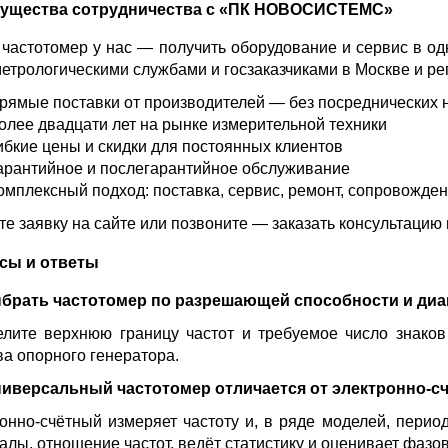
ущества сотрудничества с «ПК НОВОСИСТЕМС»
 частотомер у нас — получить оборудование и сервис в 
етрологическими службами и госзаказчиками в Москве и ре
рямые поставки от производителей — без посреднических 
олее двадцати лет на рынке измерительной техники
ибкие цены и скидки для постоянных клиентов
арантийное и послегарантийное обслуживание
омплексный подход: поставка, сервис, ремонт, сопровожде
те заявку на сайте или позвоните — заказать консультацию
сы и ответы
ыбрать частотомер по разрешающей способности и ди
лите верхнюю границу частот и требуемое число знаков 
ва опорного генератора.
ниверсальный частотомер отличается от электронно-с
онно-счётный измеряет частоту и, в ряде моделей, пери
алы, отношение частот, ведёт статистику и оценивает фазо