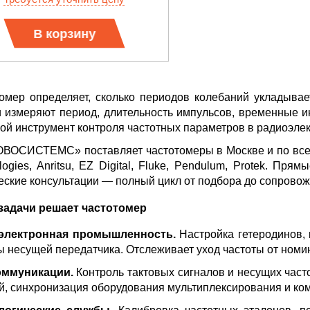
GIES СЕРИИ UXR
КАБЕЛЕЙ И АНТЕНН, 100 КГЦ ДО 
(ГОСРЕЕСТР РФ)
В корзину
читать
Прочитать
омер определяет, сколько периодов колебаний укладыва
 измеряют период, длительность импульсов, временные 
ой инструмент контроля частотных параметров в радиоэлект
ВОСИСТЕМС» поставляет частотомеры в Москве и по всей Р
logies, Anritsu, EZ Digital, Fluke, Pendulum, Protek. Пр
еские консультации — полный цикл от подбора до сопровож
задачи решает частотомер
электронная промышленность.
Настройка гетеродинов, 
ы несущей передатчика. Отслеживает уход частоты от ном
оммуникации.
Контроль тактовых сигналов и несущих част
й, синхронизация оборудования мультиплексирования и ко