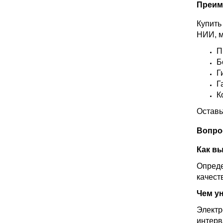
Преим
Купить
НИИ, м
П
Б
Г
Г
К
Оставь
Вопро
Как в
Опреде
качест
Чем у
Электр
интерв