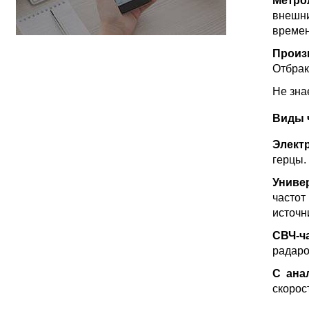
Метро
внешн
времен
Произ
Отбрак
Не зна
Виды 
Элект
герцы.
Униве
частот
источн
СВЧ-ч
радаро
С ана
скорос