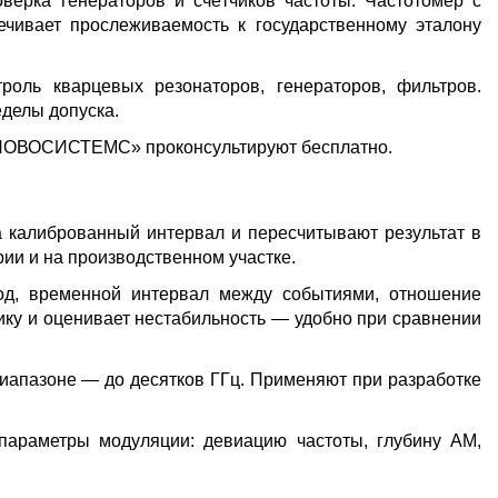
верка генераторов и счётчиков частоты. Частотомер с
ивает прослеживаемость к государственному эталону
оль кварцевых резонаторов, генераторов, фильтров.
еделы допуска.
К НОВОСИСТЕМС» проконсультируют бесплатно.
а калиброванный интервал и пересчитывают результат в
ии и на производственном участке.
од, временной интервал между событиями, отношение
тику и оценивает нестабильность — удобно при сравнении
иапазоне — до десятков ГГц. Применяют при разработке
араметры модуляции: девиацию частоты, глубину АМ,