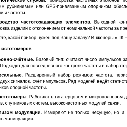
логические службы.
Калибровка частотных эталонов, по
им рубидиевым или GPS-привязанным опорником обеспеч
и и частоты.
водство частотозадающих элементов.
Выходной контр
овка изделий с отклонением от номинальной частоты за пр
ете, какой прибор нужен под Вашу задачу? Инженеры «П
частотомеров
ронно-счётные.
Базовый тип: считают число импульсов з
 Подходят для повседневного контроля частоты в лаборатор
рсальные.
Расширенный набор режимов: частота, пери
 двух сигналов, счёт импульсов. Ряд моделей ведёт статис
иков опорной частоты.
астотомеры.
Работают в гигагерцовом и микроволновом д
в, спутниковых систем, высокочастотных модулей связи.
лизом модуляции.
Измеряют не только несущую, но и п
ть манипуляции.