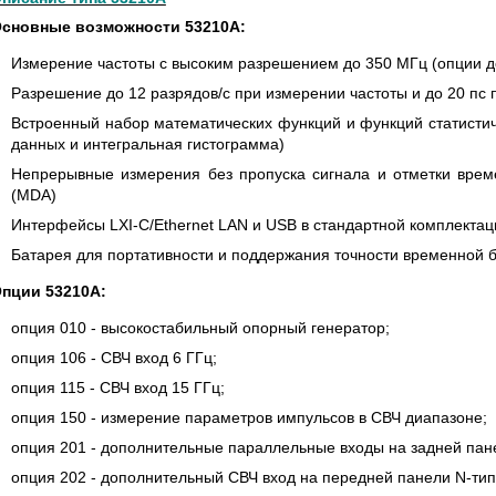
GIES СЕРИИ UXR
КАБЕЛЕЙ И АНТЕНН, 100 КГЦ ДО 8
(ГОСРЕЕСТР РФ)
сновные возможности 53210A:
Измерение частоты с высоким разрешением до 350 МГц (опции до
итать
Прочитать
Разрешение до 12 разрядов/с при измерении частоты и до 20 пс
Встроенный набор математических функций и функций статистич
данных и интегральная гистограмма)
Непрерывные измерения без пропуска сигнала и отметки врем
(MDA)
Интерфейсы LXI-C/Ethernet LAN и USB в стандартной комплектац
Батарея для портативности и поддержания точности временной б
пции 53210A:
опция 010 - высокостабильный опорный генератор;
опция 106 - СВЧ вход 6 ГГц;
опция 115 - СВЧ вход 15 ГГц;
опция 150 - измерение параметров импульсов в СВЧ диапазоне;
опция 201 - дополнительные параллельные входы на задней пан
опция 202 - дополнительный СВЧ вход на передней панели N-тип