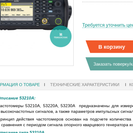
Требуется уточнить це
В корзину
Заказать поверку/
РМАЦИЯ О ТОВАРЕ
ТЕХНИЧЕСКИЕ ХАРАКТЕРИСТИКИ
К
писание 53210A:
астотомеры 53210А, 53220А, 53230А предназначены для измере
 высокочастотных сигналов, а также параметров импульсных сигнал
18:41
27.01.2023 10:06
ринцип действия частотомеров основан на подсчете количества
 сравнения с периодом сигнала опорного кварцевого генератора и
РАФЫ KEYSIGHT
В НАЛИЧИИ! ZVH8, АНАЛИЗАТОР
писание типа 53210A