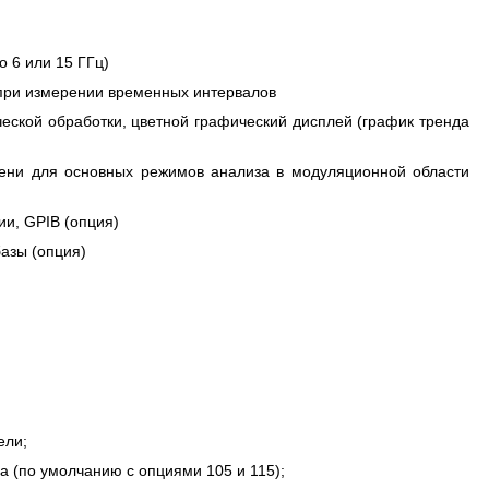
 ГГЦ
 6 или 15 ГГц)
 при измерении временных интервалов
еской обработки, цветной графический дисплей (график тренда
ени для основных режимов анализа в модуляционной области
ии, GPIB (опция)
азы (опция)
ели;
а (по умолчанию с опциями 105 и 115);