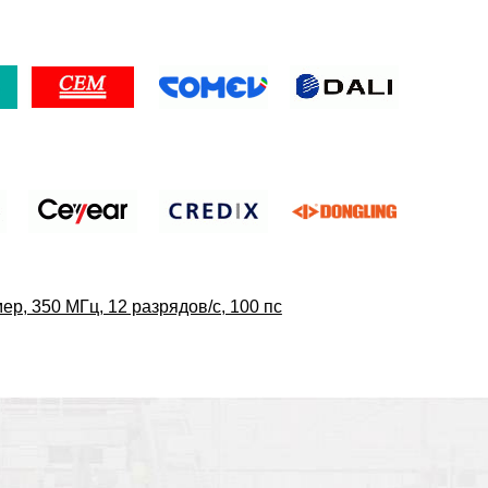
р, 350 МГц, 12 разрядов/с, 100 пс