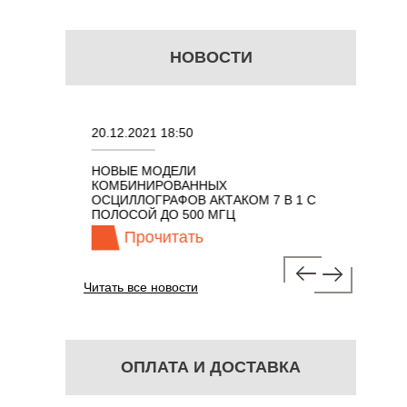
НОВОСТИ
20.12.2021 18:50
22.11.202
ИЗАТОР
НОВЫЕ МОДЕЛИ
ПОРТАТИ
КГЦ ДО 8
КОМБИНИРОВАННЫХ
ОСЦИЛЛО
ОСЦИЛЛОГРАФОВ АКТАКОМ 7 В 1 С
КЛАССА А
ПОЛОСОЙ ДО 500 МГЦ
100 МГЦ
Прочитать
Про
Читать все новости
ОПЛАТА И ДОСТАВКА