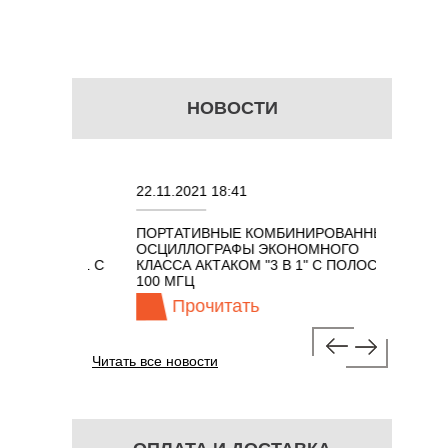
НОВОСТИ
22.11.2021 18:41
02.08.20
ПОРТАТИВНЫЕ КОМБИНИРОВАННЫЕ
ОСЦИЛЛ
ОСЦИЛЛОГРАФЫ ЭКОНОМНОГО
TECHNO
ОМ 7 В 1 С
КЛАССА АКТАКОМ "3 В 1" С ПОЛОСОЙ
100 МГЦ
Прочитать
Пр
Читать все новости