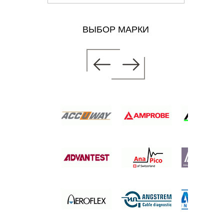
ВЫБОР МАРКИ
64/1
руб.