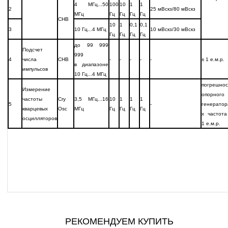
4 МГц...50
100
10
1
1
2
25 мВскз/80 мВскз
МГц
Гц
Гц
Гц
Гц
CHB
10
1
0,1
0,1
3
10 Гц...4 МГц
10 мВскз/30 мВскз
Гц
Гц
Гц
Гц
до 99 999
Подсчет
999
4
числа
CHB
-
-
-
-
-
± 1 е.м.р.
в диапазоне
импульсов
10 Гц...4 МГц
погрешнос
Измерение
опорного
частоты
Cry
3,5 МГц...16
10
1
1
1
5
-
генерато
кварцевых
Osc
МГц
Гц
Гц
Гц
Гц
х частота
осцилляторов
1 е.м.р.
РЕКОМЕНДУЕМ КУПИТЬ