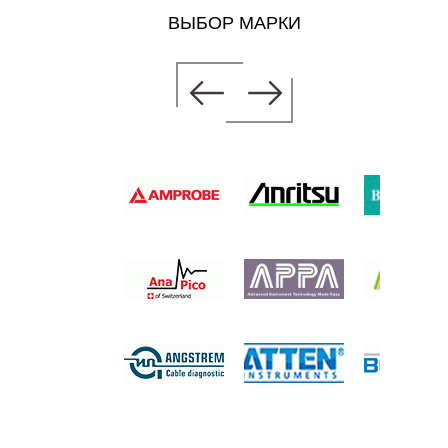
ВЫБОР МАРКИ
ЕТНЫЙ
3-54
уб.