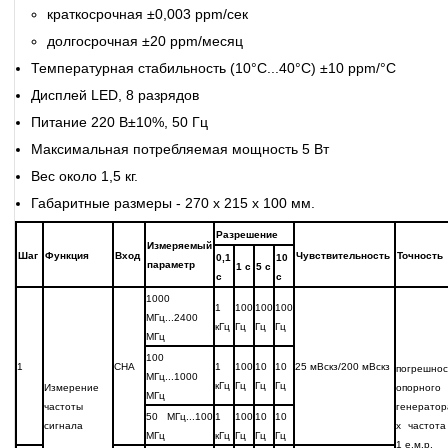
краткосрочная ±0,003 ppm/сек
долгосрочная ±20 ppm/месяц
Температурная стабильность (10°С...40°С) ±10 ppm/°С
Дисплей LED, 8 разрядов
Питание 220 В±10%, 50 Гц
Максимальная потребляемая мощность 5 Вт
Вес около 1,5 кг.
Габаритные размеры - 270 х 215 х 100 мм.
Разрешение
Измеряемый
Шаг
Функция
Вход
Чувствительность
Точность
0,1
10
параметр
1 с
5 с
с
с
1000
1
100
100
100
МГц...2400
кГц
Гц
Гц
Гц
МГц
100
1
CHA
1
100
10
10
25 мВскз/200 мВскз
погрешнос
МГц...1000
кГц
Гц
Гц
Гц
Измерение
опорного
МГц
частоты
генератор
50 МГц...100
1
100
10
10
сигнала
х частота
МГц
кГц
Гц
Гц
Гц
1 е.м.р.