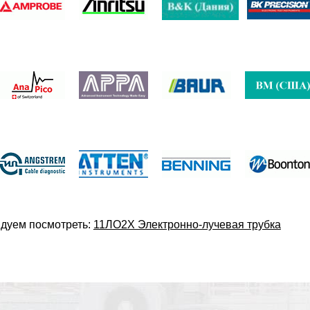
дуем посмотреть:
11ЛО2Х Электронно-лучевая трубка