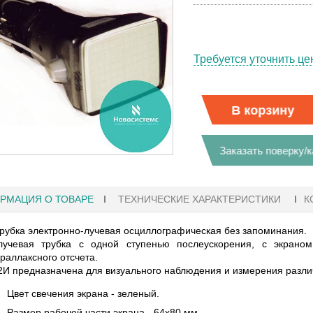
Требуется уточнить це
В корзину
Заказать поверку/
РМАЦИЯ О ТОВАРЕ
ТЕХНИЧЕСКИЕ ХАРАКТЕРИСТИКИ
К
рубка электронно-лучевая осциллографическая без запоминания.
лучевая трубка с одной ступенью послеускорения, с экран
раллаксного отсчета.
И предназначена для визуального наблюдения и измерения различ
18:41
27.01.2023 10:06
Цвет свечения экрана - зеленый.
АФЫ KEYSIGHT
В НАЛИЧИИ! ZVH8, АНАЛИЗАТОР
Размер рабочей части экрана - 64х80 мм.