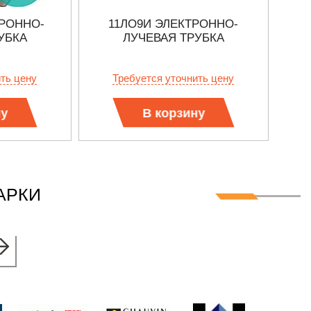
ТРОННО-
11ЛО9И ЭЛЕКТРОННО-
1
УБКА
ЛУЧЕВАЯ ТРУБКА
ить цену
Требуется уточнить цену
ну
В корзину
АРКИ