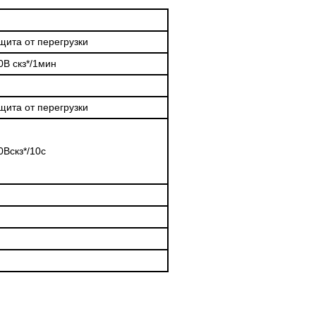
8 ГГЦ
щита от перегрузки
0В скз*/1мин
щита от перегрузки
0Вскз*/10с