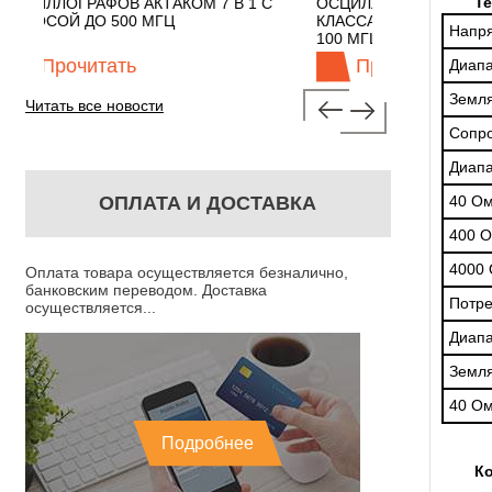
Те
7 В 1 С
ОСЦИЛЛОГРАФЫ ЭКОНОМНОГО
TECHNOL
КЛАССА АКТАКОМ "3 В 1" С ПОЛОСОЙ
Напря
100 МГЦ
Прочитать
Про
Диап
Земл
Читать все новости
Сопро
Диап
ОПЛАТА И ДОСТАВКА
40 О
400 
4000
Оплата товара осуществляется безналично,
банковским переводом. Доставка
Потре
осуществляется...
Диап
Земл
40 О
Подробнее
Ко