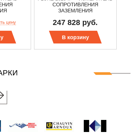
ЕНИЯ
СОПРОТИВЛЕНИЯ
(
НИЯ
ЗАЗЕМЛЕНИЯ
247 828 руб.
ить цену
ну
В корзину
АРКИ