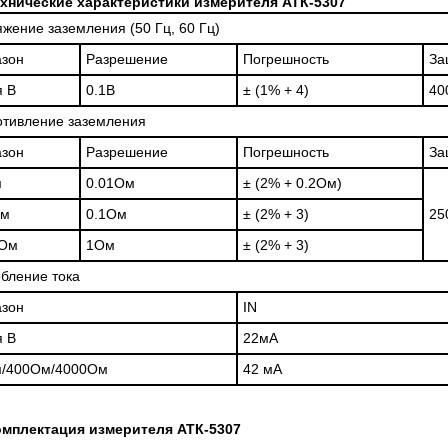
хнические характеристики измерителя АТК-5307
OGIES СЕРИИ UXR
КАБЕЛЕЙ И АНТЕНН, 100 КГЦ ДО 
(ГОСРЕЕСТР РФ)
жение заземления (50 Гц, 60 Гц)
читать
Прочитать
азон
Разрешение
Погрешность
За
я В
0.1В
± (1% + 4)
40
тивление заземления
азон
Разрешение
Погрешность
За
м
0.01Ом
± (2% + 0.2Ом)
Ом
0.1Ом
± (2% + 3)
25
 Ом
1Ом
± (2% + 3)
бление тока
азон
IN
я В
22мА
м/400Ом/4000Ом
42 мА
мплектация измерителя АТК-5307