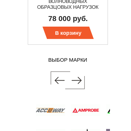
АЯ
ВОЛНОВОДНЫХ
ОБРАЗЦОВЫХ НАГРУЗОК
.
78 000 руб.
В корзину
ВЫБОР МАРКИ
КТ
ЫХ
РУЗОК