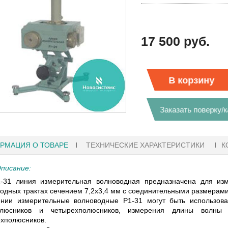
17 500 руб.
В корзину
Заказать поверку/
РМАЦИЯ О ТОВАРЕ
ТЕХНИЧЕСКИЕ ХАРАКТЕРИСТИКИ
К
писание:
-31 линия измерительная волноводная предназначена для изм
одных трактах сечением 7,2х3,4 мм с соединительными размера
1
27.01.2023 10:06
нии измерительные волноводные Р1-31 могут быть использо
олюсников и четырехполюсников, измерения длины волны
хполюсников.
Ы KEYSIGHT
В НАЛИЧИИ! ZVH8, АНАЛИЗАТОР