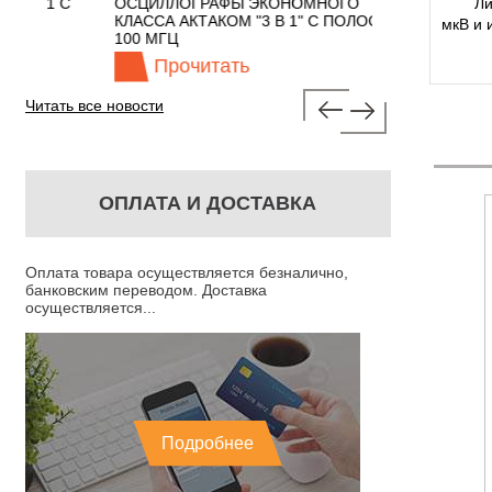
 С
ОСЦИЛЛОГРАФЫ ЭКОНОМНОГО
TECHNOLOGIES
Ли
КЛАССА АКТАКОМ "3 В 1" С ПОЛОСОЙ
мкВ и 
100 МГЦ
Прочитать
Прочита
Читать все новости
ОПЛАТА И ДОСТАВКА
Оплата товара осуществляется безналично,
банковским переводом. Доставка
осуществляется...
Подробнее
8 ЛИНИЯ
Р1-32 ЛИНИЯ
ИТЕЛЬНАЯ
ИЗМЕРИТЕЛЬНАЯ