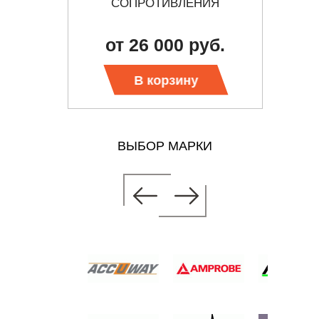
НИЯ
СОПРОТИВЛЕНИЯ
НЫЙ
б.
от 26 000 руб.
о
В корзину
ВЫБОР МАРКИ
ИН
НИЯ