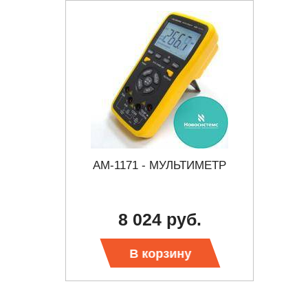
ИМЕТР
АМ-1171 - МУЛЬТИМЕТР
3
51
МУЛЬ
8 024 руб.
от
 цену
В корзину