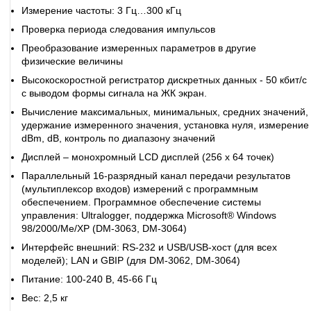
Измерение частоты: 3 Гц…300 кГц
Проверка периода следования импульсов
Преобразование измеренных параметров в другие
физические величины
Высокоскоростной регистратор дискретных данных - 50 кбит/с
с выводом формы сигнала на ЖК экран.
Вычисление максимальных, минимальных, средних значений,
удержание измеренного значения, установка нуля, измерение
dBm, dB, контроль по диапазону значений
Дисплей – монохромный LCD дисплей (256 x 64 точек)
Параллельный 16-разрядный канал передачи результатов
(мультиплексор входов) измерений с программным
обеспечением. Программное обеспечение системы
управления: Ultralogger, поддержка Microsoft® Windows
98/2000/Me/XP (DM-3063, DM-3064)
Интерфейс внешний: RS-232 и USB/USB-хост (для всех
моделей); LAN и GBIP (для DM-3062, DM-3064)
Питание: 100-240 В, 45-66 Гц
Вес: 2,5 кг