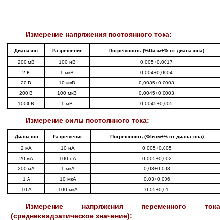
Измерение напряжения постоянного тока:
Диапазон
Разрешение
Погрешность (%Uизм+% от диапазона)
200 мВ
100 нВ
0,005+0,0017
2 В
1 мкВ
0,004+0,0004
20 В
10 мкВ
0,0035+0,0003
200 В
100 мкВ
0,0045+0,0003
1000 В
1 мВ
0,0045+0,005
Измерение силы постоянного тока:
Диапазон
Разрешение
Погрешность (%Iизм+% от диапазона)
2 мА
10 нА
0,005+0,005
20 мА
100 нА
0,005+0,002
200 мА
1 мкА
0,03+0,003
1 А
10 мкА
0,03+0,006
10 А
100 мкА
0,05+0,01
Измерение напряжения переменного тока
(среднеквадратическое значение):