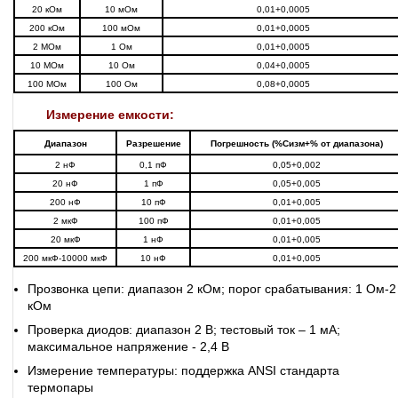
20 кОм
10 мОм
0,01+0,0005
200 кОм
100 мОм
0,01+0,0005
2 МОм
1 Ом
0,01+0,0005
10 МОм
10 Ом
0,04+0,0005
100 МОм
100 Ом
0,08+0,0005
Измерение емкости:
Диапазон
Разрешение
Погрешность (%Сизм+% от диапазона)
2 нФ
0,1 пФ
0,05+0,002
20 нФ
1 пФ
0,05+0,005
200 нФ
10 пФ
0,01+0,005
2 мкФ
100 пФ
0,01+0,005
20 мкФ
1 нФ
0,01+0,005
200 мкФ-10000 мкФ
10 нФ
0,01+0,005
Прозвонка цепи: диапазон 2 кОм; порог срабатывания: 1 Ом-2
кОм
Проверка диодов: диапазон 2 В; тестовый ток – 1 мА;
максимальное напряжение - 2,4 В
Измерение температуры: поддержка ANSI стандарта
термопары