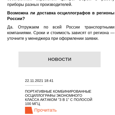
приборы разных производителей.
Возможна ли доставка осциллографов в регионы
России?
Да. Отгружаем по всей России транспортными
компаниями. Сроки и стоимость зависят от региона —
уточните у менеджера при оформлении заявки.
НОВОСТИ
02.08.2021 18:41
27.0
МБИНИРОВАННЫЕ
ОСЦИЛЛОГРАФЫ KEYSIGHT
В НА
КОНОМНОГО
TECHNOLOGIES СЕРИИ UXR
КАБЕ
 В 1" С ПОЛОСОЙ
ГГЦ 
Прочитать