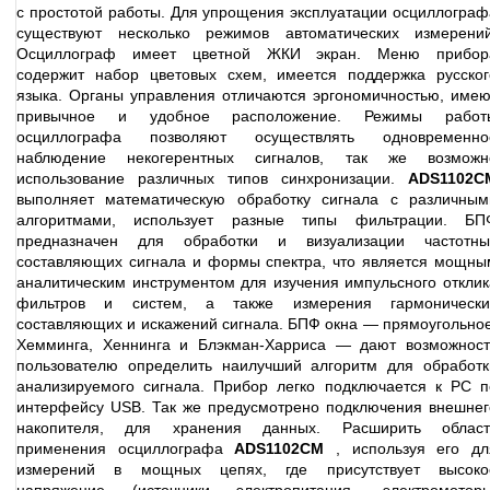
с простотой работы. Для упрощения эксплуатации осциллограф
существуют несколько режимов автоматических измерений
Осциллограф имеет цветной ЖКИ экран. Меню прибор
содержит набор цветовых схем, имеется поддержка русског
языка. Органы управления отличаются эргономичностью, имею
привычное и удобное расположение. Режимы работ
осциллографа позволяют осуществлять одновременно
наблюдение некогерентных сигналов, так же возможн
использование различных типов синхронизации.
ADS1102C
выполняет математическую обработку сигнала с различным
алгоритмами, использует разные типы фильтрации. БП
предназначен для обработки и визуализации частотны
составляющих сигнала и формы спектра, что является мощны
аналитическим инструментом для изучения импульсного отклик
фильтров и систем, а также измерения гармонически
составляющих и искажений сигнала. БПФ окна — прямоугольное
Хемминга, Хеннинга и Блэкман-Харриса — дают возможност
пользователю определить наилучший алгоритм для обработк
анализируемого сигнала. Прибор легко подключается к PC п
интерфейсу USB. Так же предусмотрено подключения внешнег
накопителя, для хранения данных. Расширить област
применения осциллографа
ADS1102CM
, используя его дл
измерений в мощных цепях, где присутствует высоко