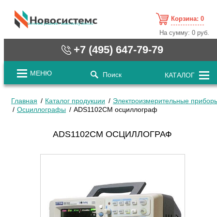
Корзина:
0
cистемные решения / www.novosystems.ru
На сумму:
0 руб.
+7 (495) 647-79-79
МЕНЮ
Поиск
КАТАЛОГ
Главная
Каталог продукции
Электроизмерительные прибор
Осциллографы
ADS1102CM осциллограф
ADS1102CM ОСЦИЛЛОГРАФ