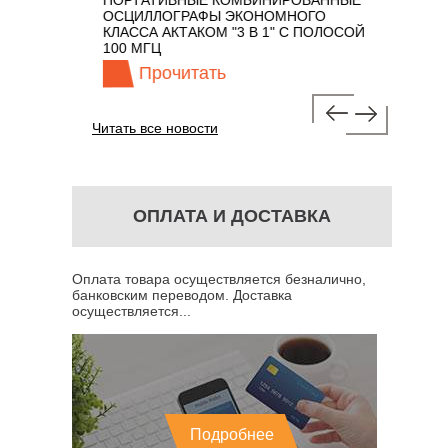
ПОРТАТИВНЫЕ КОМБИНИРОВАННЫЕ
ОСЦИЛЛО
ОСЦИЛЛОГРАФЫ ЭКОНОМНОГО
TECHNOL
М 7 В 1 С
КЛАССА АКТАКОМ "3 В 1" С ПОЛОСОЙ
100 МГЦ
Прочитать
Про
Читать все новости
ОПЛАТА И ДОСТАВКА
Оплата товара осуществляется безналично,
банковским переводом. Доставка
осуществляется...
Подробнее