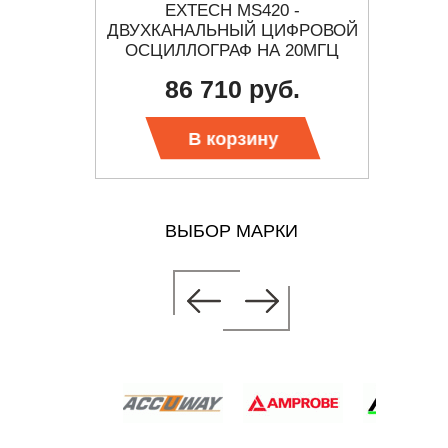
НАЛЬНЫЙ
EXTECH MS420 -
С1-
0 МГЦ
ДВУХКАНАЛЬНЫЙ ЦИФРОВОЙ
ОСЦИЛЛОГРАФ НА 20МГЦ
86 710 руб.
 цену
Тр
В корзину
ВЫБОР МАРКИ
 -
ИФРОВОЙ