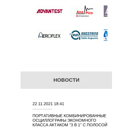
 20МГЦ
б.
НОВОСТИ
22.11.2021 18:41
02.08.202
ПОРТАТИВНЫЕ КОМБИНИРОВАННЫЕ
ОСЦИЛЛО
ОСЦИЛЛОГРАФЫ ЭКОНОМНОГО
TECHNOL
М 7 В 1 С
КЛАССА АКТАКОМ "3 В 1" С ПОЛОСОЙ