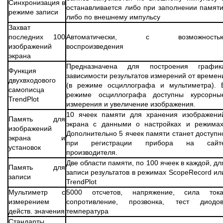
Синхронизация в
останавливается либо при заполнении памяти
режиме записи
либо по внешнему импульсу
Захват
последних 100
Автоматически, с возможность
изображений
воспроизведения
экрана
Предназначена для построения график
Функция
зависимости результатов измерений от времен
двухвходового
(в режиме осциллографа и мультиметра). 
самописца
режиме осциллографа доступны курсорны
TrendPlot
измерения и увеличение изображения.
10 ячеек памяти для хранения изображени
Память для
экрана с данными о настройках и режимах
изображений
Дополнительно 5 ячеек памяти станет доступн
экрана и
при регистрации прибора на сайт
установок
производителя.
Две области памяти, по 100 ячеек в каждой, дл
Память для
записи результатов в режимах ScopeRecord ил
записи
TrendPlot
Мультиметр с
5000 отсчетов, напряжение, сила тока
измерением
сопротивление, прозвонка, тест диодов
действ. значения
температура
Стандарты