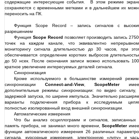
содержащие интересующие события. В этом режиме экран
сохраняются с временными метками и в дальнейшем их можн
переносить на ПК.
Функция Scope Record – запись сигналов с высоки
разрешением
Функция
Scope Record
позволяет производить запись 2750
точек на каждом канале, что эквивалентно непрерывном
мониторингу сигнала длительностью до 30 часов, при это
обеспечивается определение коротких выбросов длительность
до 50 нсек. После окончания записи можно использовать 100
кратное увеличение интересуемых деталей сигнала.
Синхронизация
Кроме используемого в большинстве измерений режим
синхронизации
Connect-and-View
,
ScopeMeter
имее
дополнительные режимы синхронизации: по видео сигналу, 
задержкой запуска, по ширине импульса. Значительно расширяе
варианты подключения прибора к исследуемым цепя
полностью изолированный вход внешней синхронизации.
Автоматические измерения
Что бы анализ осциллограмм и сигналов, записанных 
память прибора, не занимал много времени,
ScopeMeter
имее
функции автоматического измерения 26 различных параметро
сигнала, курсорные измерения, электронную «лупу» и часы