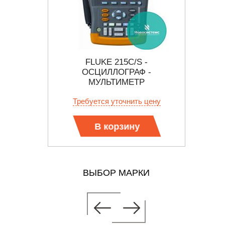
ЛЛОГРАФ-
FLUKE 215C/S -
FLUKE
ПМЕТР)
ОСЦИЛЛОГРАФ -
МУЛЬТИМЕТР
 цену
Требуется уточнить цену
Тр
В корзину
ВЫБОР МАРКИ