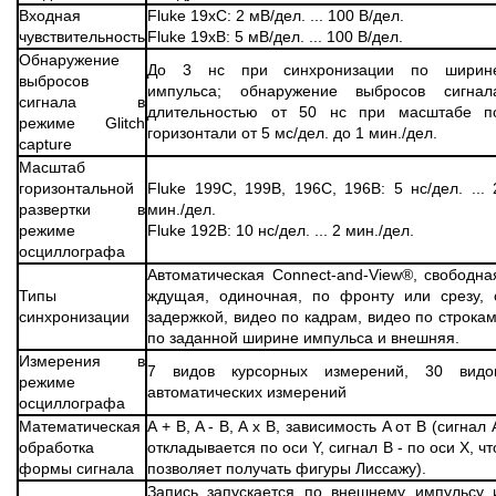
Входная
Fluke 19xC: 2 мВ/дел. ... 100 В/дел.
чувствительность
Fluke 19xB: 5 мВ/дел. ... 100 В/дел.
Обнаружение
До 3 нс при синхронизации по ширин
выбросов
импульса; обнаружение выбросов сигнал
сигнала в
длительностью от 50 нс при масштабе п
режиме Glitch
горизонтали от 5 мс/дел. до 1 мин./дел.
capture
Масштаб
горизонтальной
Fluke 199C, 199B, 196C, 196B: 5 нс/дел. ... 
развертки в
мин./дел.
режиме
Fluke 192B: 10 нс/дел. ... 2 мин./дел.
осциллографа
Автоматическая Connect-and-View®, свободна
Типы
ждущая, одиночная, по фронту или срезу, 
синхронизации
задержкой, видео по кадрам, видео по строкам
по заданной ширине импульса и внешняя.
Измерения в
7 видов курсорных измерений, 30 видо
режиме
автоматических измерений
осциллографа
Математическая
A + B, A - B, A x B, зависимость A от B (сигнал 
обработка
откладывается по оси Y, сигнал В - по оси Х, чт
формы сигнала
позволяет получать фигуры Лиссажу).
Запись запускается по внешнему импульсу 