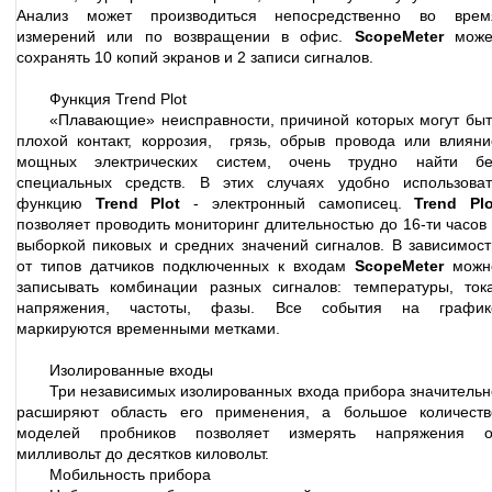
Анализ может производиться непосредственно во врем
измерений или по возвращении в офис.
ScopeMeter
може
сохранять 10 копий экранов и 2 записи сигналов.
Функция Trend Plot
«Плавающие» неисправности, причиной которых могут быт
плохой контакт, коррозия, грязь, обрыв провода или влияни
мощных электрических систем, очень трудно найти бе
специальных средств. В этих случаях удобно использоват
функцию
Trend Plot
- электронный самописец.
Trend Plo
позволяет проводить мониторинг длительностью до 16-ти часов 
выборкой пиковых и средних значений сигналов. В зависимост
от типов датчиков подключенных к входам
ScopeMeter
можн
записывать комбинации разных сигналов: температуры, тока
напряжения, частоты, фазы. Все события на график
маркируются временными метками.
Изолированные входы
Три независимых изолированных входа прибора значительн
расширяют область его применения, а большое количеств
моделей пробников позволяет измерять напряжения о
милливольт до десятков киловольт.
Мобильность прибора