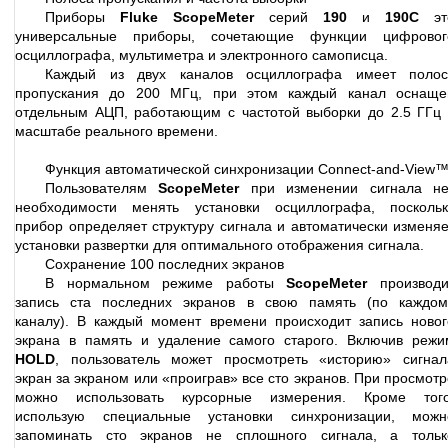
Приборы
Fluke ScopeMeter
серий
190
и
190С
эт
универсальные приборы, сочетающие функции цифровог
осциллографа, мультиметра и электронного самописца.
Каждый из двух каналов осциллографа имеет полос
пропускания до 200 МГц, при этом каждый канал оснаще
отдельным АЦП, работающим с частотой выборки до 2.5 ГГц 
масштабе реального времени.
Функция автоматической синхронизации Connect-and-View
Пользователям
ScopeMeter
при изменении сигнала не
необходимости менять установки осциллографа, поскольк
прибор определяет структуру сигнала и автоматически изменяе
установки развертки для оптимального отображения сигнала.
Сохранение 100 последних экранов
В нормальном режиме работы
ScopeMeter
производи
запись ста последних экранов в свою память (по каждом
каналу). В каждый момент времени происходит запись новог
экрана в память и удаление самого старого. Включив режи
HOLD
, пользователь может просмотреть «историю» сигнал
экран за экраном или «проиграв» все сто экранов. При просмотр
можно использовать курсорные измерения. Кроме того
использую специальные установки синхронизации, можн
запоминать сто экранов не сплошного сигнала, а тольк