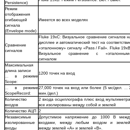
Persistence)
Режим
отображения
огибающей
Имеется во всех моделях
сигнала
(Envelope mode)
Fluke 19xC: Визуальное сравнение сигналов н
дисплее и автоматический тест на соответстви
Сравнение
«эталонному» сигналу «Pass / Fail». Fluke 19xB
сигналов
Визуальное сравнение с «эталонным
сигналом
Максимальная
длина записи
1200 точек на вход
... в режиме
Scope:
... в режиме
27,000 точек на вход или более (5 мс/дел. ... 
ScopeRecord:
мин./дел.)
Количество
2 входа осциллографа плюс вход мультиметра
входов
все изолированы между собой и землей
Количество АЦП
2
Независимые
Допустимое напряжение до 1000 В межд
изолированные
входами, между любым входом и землей
входы
между землей «А» и землей «В».