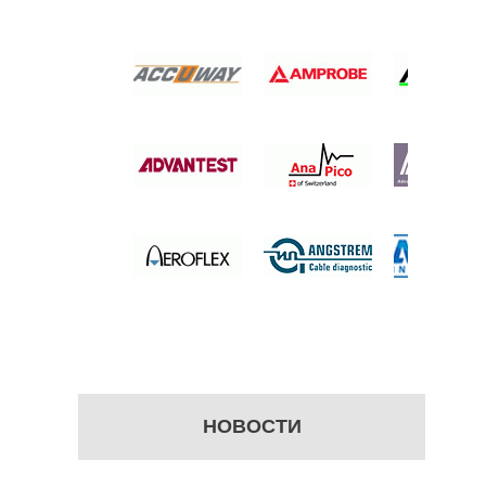
 -
 -
Р
 цену
НОВОСТИ