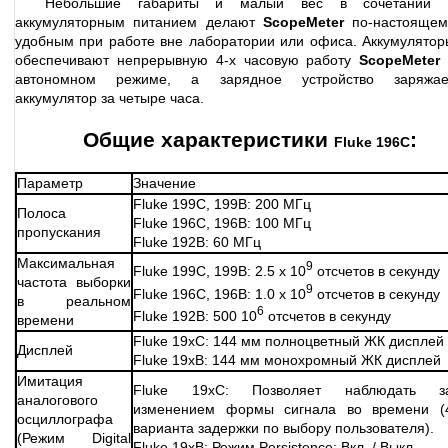
Небольшие габариты и малый вес в сочетании 
аккумуляторным питанием делают
ScopeMeter
по-настоящем
удобным при работе вне лаборатории или офиса. Аккумулятор
обеспечивают непрерывную 4-х часовую работу
ScopeMeter
автономном режиме, а зарядное устройство заряжае
аккумулятор за четыре часа.
Общие характеристики
:
Fluke 196C
Параметр
Значение
Fluke 199C, 199B: 200 МГц
Полоса
Fluke 196C, 196B: 100 МГц
пропускания
Fluke 192B: 60 МГц
Максимальная
9
Fluke 199C, 199B: 2.5 х 10
отсчетов в секунду
частота выборки
9
Fluke 196C, 196B: 1.0 х 10
отсчетов в секунду
в реальном
6
Fluke 192B: 500 10
отсчетов в секунду
времени
Fluke 19xC: 144 мм полноцветный ЖК дисплей
Дисплей
Fluke 19xB: 144 мм монохромный ЖК дисплей
Имитация
Fluke 19xC: Позволяет наблюдать з
аналогового
изменением формы сигнала во времени (
осциллографа
варианта задержки по выбору пользователя).
(Режим Digital
Fluke 19xB: Режим Persistence: Вкл. / Выкл.