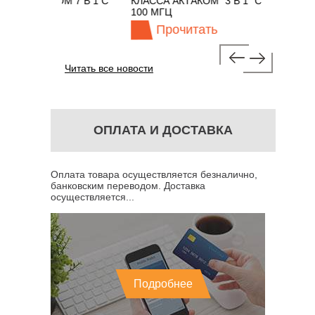
ТАКОМ 7 В 1 С
КЛАССА АКТАКОМ "3 В 1" С ПОЛОСОЙ
ГЦ
100 МГЦ
Прочитать
Читать все новости
ОПЛАТА И ДОСТАВКА
Оплата товара осуществляется безналично,
банковским переводом. Доставка
осуществляется...
Подробнее