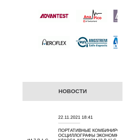
ЕЕ
НА
Е
 цену
НОВОСТИ
22.11.2021 18:41
02.0
ПОРТАТИВНЫЕ КОМБИНИРОВАННЫЕ
ОСЦ
Х
ОСЦИЛЛОГРАФЫ ЭКОНОМНОГО
TEC