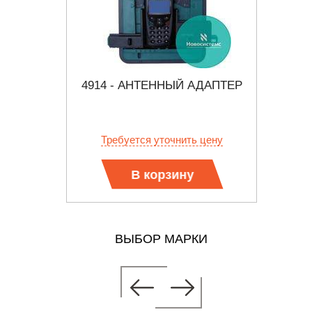
 ДЛЯ
4914 - АНТЕННЫЙ АДАПТЕР
491
ИЯ
А
БИЛЬНЫХ
В
 цену
Требуется уточнить цену
Тр
В корзину
ВЫБОР МАРКИ