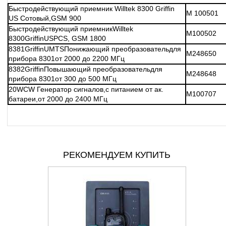
Быстродействующий приемник Willtek 8300 Griffin
M 100501
US Сотовый,GSM 900
Быстродействующий приемникWilltek
M100502
8300GriffinUSPCS, GSM 1800
8381GriffinUMTSПонижающий преобразовательдля
M248650
прибора 8301от 2000 до 2200 МГц
8382GriffinПовышающий преобразовательдля
M248648
прибора 8301от 300 до 500 МГц
20WCW Генератор сигналов,с питанием от ак.
M100707
батареи,от 2000 до 2400 МГц
РЕКОМЕНДУЕМ КУПИТЬ