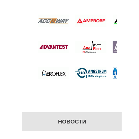
АДАПТЕР
 цену
НОВОСТИ