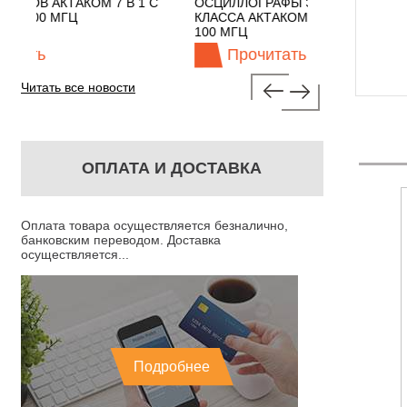
В 1 С
ОСЦИЛЛОГРАФЫ ЭКОНОМНОГО
TECHNOLOG
КЛАССА АКТАКОМ "3 В 1" С ПОЛОСОЙ
100 МГЦ
Прочитать
Проч
Читать все новости
ОПЛАТА И ДОСТАВКА
Оплата товара осуществляется безналично,
банковским переводом. Доставка
осуществляется...
Подробнее
- ЦИФРОВОЙ
EXTECH RT30 -