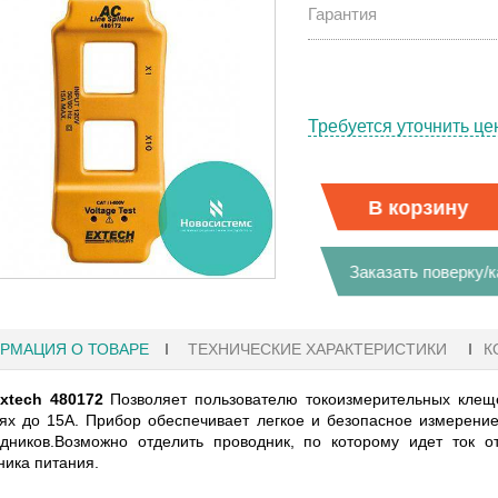
Гарантия
Требуется уточнить це
В корзину
Заказать поверку/
РМАЦИЯ О ТОВАРЕ
ТЕХНИЧЕСКИЕ ХАРАКТЕРИСТИКИ
К
xtech 480172
Позволяет пользователю токоизмерительных клеще
ях до 15А. Прибор обеспечивает легкое и безопасное измерени
18:41
27.01.2023 10:06
дников.Возможно отделить проводник, по которому идет ток о
ника питания.
АФЫ KEYSIGHT
В НАЛИЧИИ! ZVH8, АНАЛИЗАТОР