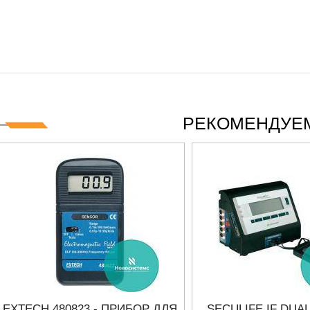
IES СЕРИИ UXR
КАБЕЛЕЙ И АНТЕНН, 100 КГЦ ДО 8 
(ГОСРЕЕСТР РФ)
итать
Прочитать
РЕКОМЕНДУЕМ
EXTECH 480823 - ПРИБОР ДЛЯ
SECULIFE IF DUAL