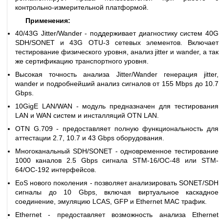
контрольно-измерительной платформой.
Применения:
40/43G Jitter/Wander - поддерживает диагностику систем 40G
SDH/SONET и 43G OTU-3 сетевых элементов. Включает
тестирование физического уровня, анализ jitter и wander, а так
же сертификацию транспортного уровня.
Высокая точность анализа Jitter/Wander генерация jitter,
wander и подробнейший анализ сигналов от 155 Mbps до 10.7
Gbps.
10GigE LAN/WAN - модуль предназначен для тестирования
LAN и WAN систем и инсталляций OTN LAN.
OTN G.709 - предоставляет полную функциональность для
аттестации 2.7, 10.7 и 43 Gbps оборудования.
Многоканальный SDH/SONET - одновременное тестирование
1000 каналов 2.5 Gbps сигнала STM-16/OC-48 или STM-
64/OC-192 интерфейсов.
EoS нового поколения - позволяет анализировать SONET/SDH
сигналы до 10 Gbps, включая виртуальное каскадное
соединение, эмуляцию LCAS, GFP и Ethernet MAC трафик.
Ethernet - предоставляет возможность анализа Ethernet