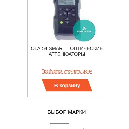
Й
OLA-54 SMART - ОПТИЧЕСКИЕ
MTS
S-6000
АТТЕНЮАТОРЫ
 цену
Требуется уточнить цену
Тр
В корзину
ВЫБОР МАРКИ