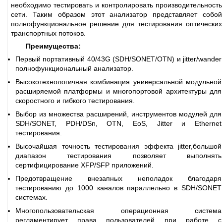
необходимо тестировать и контролировать производительность
сети. Таким образом этот анализатор представляет собой
полнофункциональное решение для тестирования оптических
транспортных потоков.
Преимущества:
Первый портативный 40/43G (SDH/SONET/OTN) и jitter/wander
полнофункциональный анализатор.
Высокотехнологичная комбинация универсальной модульной
расширяемой платформы и многопортовой архитектуры для
скоростного и гибкого тестирования.
Выбор из множества расширений, инструментов модулей для
SDH/SONET, PDH/DSn, OTN, EoS, Jitter и Ethernet
тестирования.
Высочайшая точность тестирования эффекта jitter,большой
диапазон тестирования позволяет выполнять
сертифицирование XFP/SFP приложений.
Предотвращение внезапных неполадок благодаря
тестированию до 1000 каналов параллельно в SDH/SONET
системах.
Многопользовательская операционная система
регламентирует права пользователей при работе с