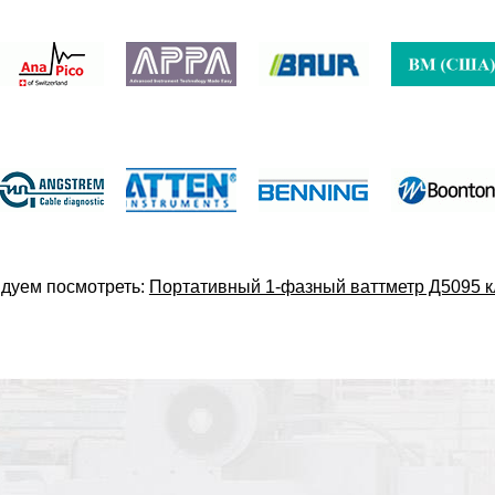
дуем посмотреть:
Портативный 1-фазный ваттметр Д5095 кл