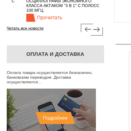
 С
ОСЦИЛЛОГРАФЫ ЭКОНОМНОГО
TECHNOLOGIES
КЛАССА АКТАКОМ "3 В 1" С ПОЛОСОЙ
100 МГЦ
Прочитать
Прочита
Читать все новости
ОПЛАТА И ДОСТАВКА
Оплата товара осуществляется безналично,
банковским переводом. Доставка
осуществляется...
Подробнее
 ВАТТМЕТР
Д5092 - ВАТТМЕТР
МАЛОКОСИНУСНЫЙ