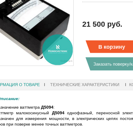
21 500 руб.
В корзину
Заказать поверку/
РМАЦИЯ О ТОВАРЕ
ТЕХНИЧЕСКИЕ ХАРАКТЕРИСТИКИ
К
писание:
значение ваттметра
Д5094
:
аттметр малокосинусный
Д5094
однофазный, переносной электр
1
27.01.2023 10:06
значен для измерения мощности, в электрических цепях постоя
ов при поверке менее точных ваттметров.
 KEYSIGHT
В НАЛИЧИИ! ZVH8, АНАЛИЗАТОР