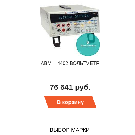
Р
АВМ – 4402 ВОЛЬТМЕТР
МИК
ННЫЙ
б.
76 641 руб.
Тр
В корзину
ВЫБОР МАРКИ