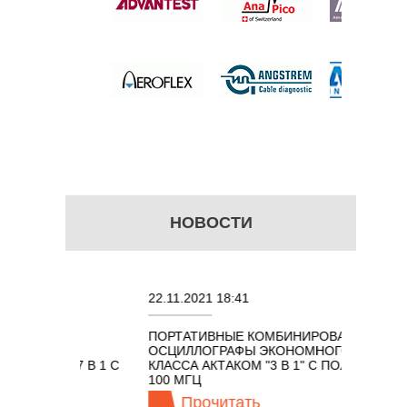
 цену
НОВОСТИ
22.11.2021 18:41
02.08.
ПОРТАТИВНЫЕ КОМБИНИРОВАННЫЕ
ОСЦИЛ
ОСЦИЛЛОГРАФЫ ЭКОНОМНОГО
TECHN
КОМ 7 В 1 С
КЛАССА АКТАКОМ "3 В 1" С ПОЛОСОЙ
Ц
100 МГЦ
Прочитать
П