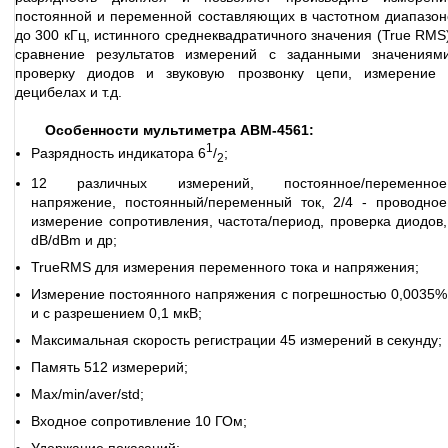
постоянной и переменной составляющих в частотном диапазон
до 300 кГц, истинного среднеквадратичного значения (True RMS)
сравнение результатов измерений с заданными значениями
проверку диодов и звуковую прозвонку цепи, измерение 
децибелах и т.д.
Особенности мультиметра АВМ-4561:
1
Разрядность индикатора 6
/
;
2
12 различных измерений, постоянное/переменное
напряжение, постоянный/переменный ток, 2/4 - проводное
измерение сопротивления, частота/период, проверка диодов,
dB/dBm и др;
TrueRMS для измерения переменного тока и напряжения;
Измерение постоянного напряжения с погрешностью 0,0035%
и с разрешением 0,1 мкВ;
Максимальная скорость регистрации 45 измерений в секунду;
Память 512 измерерий;
Max/min/aver/std;
Входное сопротивление 10 ГОм;
Удержание показаний;