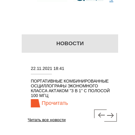
НОВОСТИ
22.11.2021 18:41
02.08.202
ПОРТАТИВНЫЕ КОМБИНИРОВАННЫЕ
ОСЦИЛЛО
ОСЦИЛЛОГРАФЫ ЭКОНОМНОГО
TECHNOL
М 7 В 1 С
КЛАССА АКТАКОМ "3 В 1" С ПОЛОСОЙ
100 МГЦ
Прочитать
Про
Читать все новости