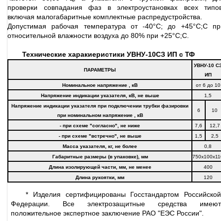
проверки совпадания фаз в электроустановках всех типов
включая малогабаритные комплектные распредустройства.
Допустимая рабочая температура от -40°С; до +45°С;С пр
относительной влажности воздуха до 80% при +25°С;С.
Технические харакиеристики УВНУ-10СЗ ИП с ТФ
УВНУ-10 С
ПАРАМЕТРЫ
ИП
Номинальное напряжение , кВ
от 6 до 10
Напряжение индикации указателя, кВ, не выше
1,5
Напряжение индикации указателя при подключении трубки фазировки
6
10
при номинальном напряжение , кВ
- при схеме "согласно", не ниже
7,6
12,7
- при схеме "встречно", не выше
1,5
2,5
Масса указателя, кг, не более
0,8
Габаритные размеры (в упаковке), мм
750x100x11
Длина изолирующей части, мм, не менее
400
Длина рукоятки, мм
120
* Изделия сертифицированы Госстандартом Российской
Федерации. Все электрозащитные средства имеют
положительное экспертное заключение РАО "ЕЭС России".