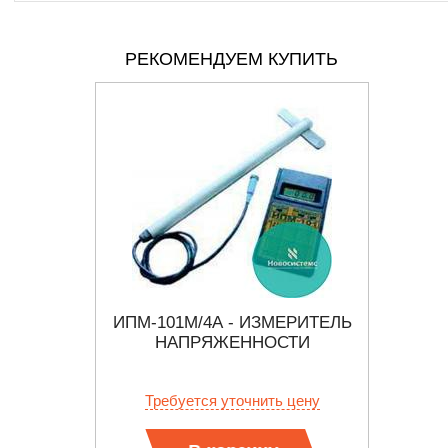
РЕКОМЕНДУЕМ КУПИТЬ
С ТФ
ИПМ-101М/4А - ИЗМЕРИТЕЛЬ
У
ЯЖЕНИЯ
НАПРЯЖЕННОСТИ
 цену
Требуется уточнить цену
Тр