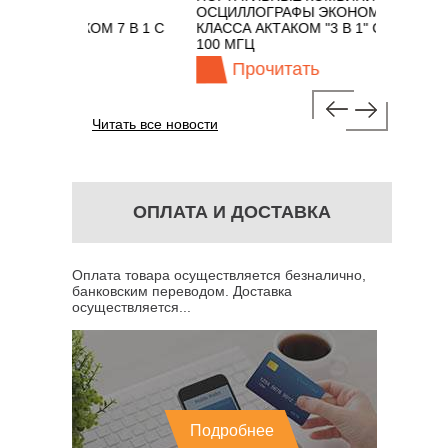
НЫХ
ОСЦИЛЛОГРАФЫ ЭКОНОМНОГО
T
АКТАКОМ 7 В 1 С
КЛАССА АКТАКОМ "3 В 1" С ПОЛОСОЙ
 МГЦ
100 МГЦ
Прочитать
Читать все новости
ОПЛАТА И ДОСТАВКА
Оплата товара осуществляется безналично,
банковским переводом. Доставка
осуществляется...
Подробнее