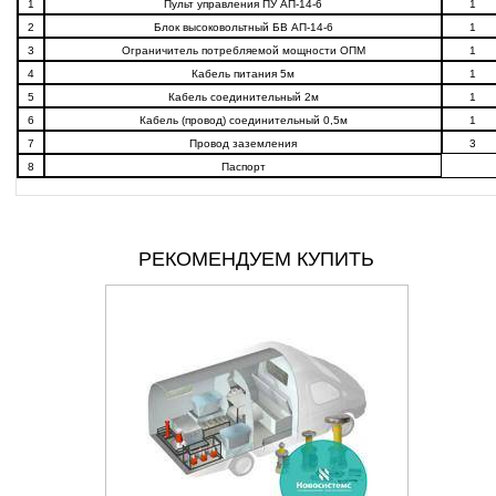
1
Пульт управления ПУ АП-14-6
1
2
Блок высоковольтный БВ АП-14-6
1
3
Ограничитель потребляемой мощности ОПМ
1
4
Кабель питания 5м
1
5
Кабель соединительный 2м
1
6
Кабель (провод) соединительный 0,5м
1
7
Провод заземления
3
8
Паспорт
РЕКОМЕНДУЕМ КУПИТЬ