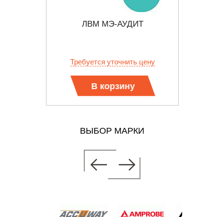
РАТ
ЛВМ МЭ-АУДИТ
КИ-2
НЫЙ
КОМП
 цену
Требуется уточнить цену
Тр
В корзину
ВЫБОР МАРКИ