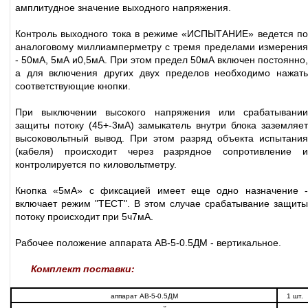
амплитудное значение выходного напряжения.
Контроль выходного тока в режиме «ИСПЫТАНИЕ» ведется по
аналоговому миллиамперметру с тремя пределами измерения
- 50мА, 5мА и0,5мА. При этом предел 50мА включен постоянно,
а для включения других двух пределов необходимо нажать
соответствующие кнопки.
При выключении высокого напряжения или срабатывании
защиты потоку (45+-3мА) замыкатель внутри блока заземляет
высоковольтный вывод. При этом разряд объекта испытания
(кабеля) происходит через разрядное сопротивление и
контролируется по киловольтметру.
Кнопка «5мА» с фиксацией имеет еще одно назначение -
включает режим "ТЕСТ". В этом случае срабатывание защиты
потоку происходит при 5ч7мА.
Рабочее положение аппарата АВ-5-0.5ДМ - вертикальное.
Комплект поставки:
аппарат АВ-5-0.5ДМ
1 шт.