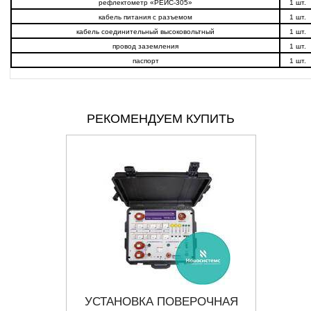
рефлектометр «РЕЙС-305»
1 шт.
кабель питания с разъемом
1 шт.
кабель соединительный высоковольтный
1 шт.
провод заземления
1 шт.
паспорт
1 шт.
РЕКОМЕНДУЕМ КУПИТЬ
РАТ
УСТАНОВКА ПОВЕРОЧНАЯ