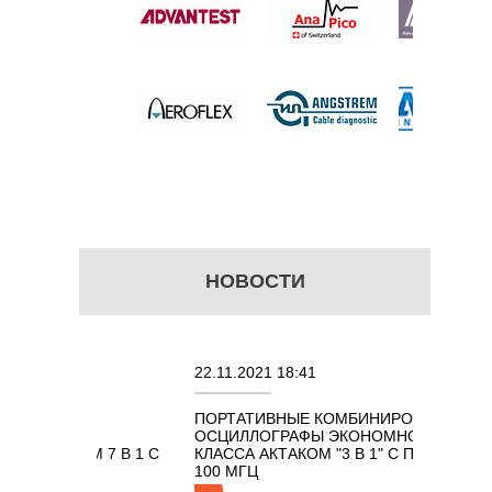
 цену
НОВОСТИ
22.11.2021 18:41
02.08
ПОРТАТИВНЫЕ КОМБИНИРОВАННЫЕ
ОСЦИ
ОСЦИЛЛОГРАФЫ ЭКОНОМНОГО
TECH
АКОМ 7 В 1 С
КЛАССА АКТАКОМ "3 В 1" С ПОЛОСОЙ
Ц
100 МГЦ