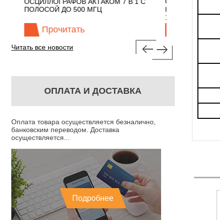
СЦИЛЛОГРАФОВ АКТАКОМ 7 В 1 С
ОСЦИЛЛОГРАФЫ ЭКОНО
ОЛОСОЙ ДО 500 МГЦ
КЛАССА АКТАКОМ "3 В 1
100 МГЦ
Прочитать
Прочитать
Читать все новости
ОПЛАТА И ДОСТАВКА
Оплата товара осуществляется безналично,
банковским переводом. Доставка
осуществляется...
Подробнее