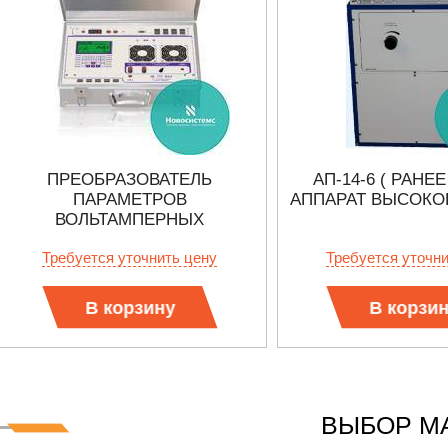
ПРЕОБРАЗОВАТЕЛЬ
АП-14-6 ( РАНЕЕ
ПАРАМЕТРОВ
АППАРАТ ВЫСОКО
ВОЛЬТАМПЕРНЫХ
ХАРАКТЕРИСТИК
Требуется уточнить цену
Требуется уточн
ИЗМЕРИТЕЛЬНЫХ
ТРАНСФОРМАТОРОВ ТОКА ПП
ВАХ
В корзину
В корзи
ВЫБОР М