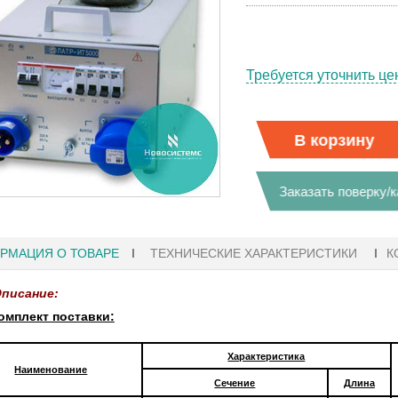
Требуется уточнить це
В корзину
Заказать поверку/
РМАЦИЯ О ТОВАРЕ
ТЕХНИЧЕСКИЕ ХАРАКТЕРИСТИКИ
К
писание:
мплект поставки:
02.08.2021 18:41
27.01.2
Характеристика
Наименование
Сечение
Длина
ИРОВАННЫЕ
ОСЦИЛЛОГРАФЫ KEYSIGHT
В НАЛИ