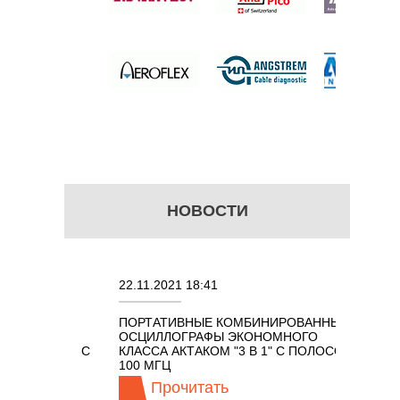
 цену
НОВОСТИ
22.11.2021 18:41
02.08.20
ПОРТАТИВНЫЕ КОМБИНИРОВАННЫЕ
ОСЦИЛЛ
ОСЦИЛЛОГРАФЫ ЭКОНОМНОГО
TECHNO
ОМ 7 В 1 С
КЛАССА АКТАКОМ "3 В 1" С ПОЛОСОЙ
100 МГЦ
Прочитать
Пр