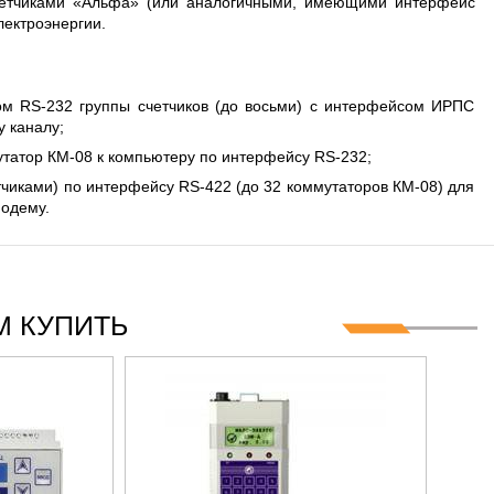
четчиками «Альфа» (или аналогичными, имеющими интерфейс
ГЦ
лектроэнергии.
м RS-232 группы счетчиков (до восьми) с интерфейсом ИРПС
у каналу;
татор КМ-08 к компьютеру по интерфейсу RS-232;
чиками) по интерфейсу RS-422 (до 32 коммутаторов КМ-08) для
модему.
 КУПИТЬ