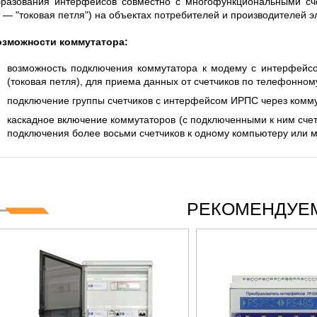
бразования интерфейсов совместно с многофункциональными с
ES СЕРИИ UXR
КАБЕЛЕЙ И АНТЕНН, 100 КГЦ ДО 8 Г
(ГОСРЕЕСТР РФ)
— "токовая петля") на объектах потребителей и производителей э
ать
Прочитать
озможности коммутатора:
возможность подключения коммутатора к модему с интерфейсо
(токовая петля), для приема данных от счетчиков по телефонном
подключение группы счетчиков с интерфейсом ИРПС через комму
каскадное включение коммутаторов (с подключенными к ним счет
подключения более восьми счетчиков к одному компьютеру или 
РЕКОМЕНДУЕМ