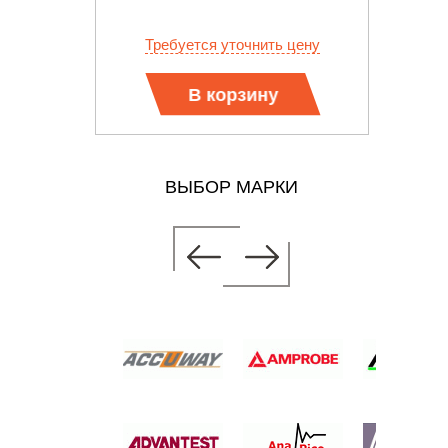
ЕНИЙ
РА
 цену
Требуется уточнить цену
Тр
В корзину
ВЫБОР МАРКИ
ЛЬ
ЛЯ M300