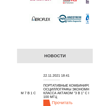
 цену
НОВОСТИ
22.11.2021 18:41
02.0
ПОРТАТИВНЫЕ КОМБИНИРОВАННЫЕ
ОСЦ
ЫХ
ОСЦИЛЛОГРАФЫ ЭКОНОМНОГО
TEC
ТАКОМ 7 В 1 С
КЛАССА АКТАКОМ "3 В 1" С ПОЛОСОЙ
МГЦ
100 МГЦ
Прочитать