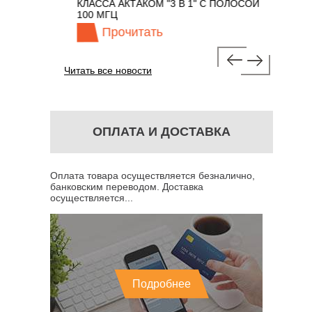
М 7 В 1 С
КЛАССА АКТАКОМ "3 В 1" С ПОЛОСОЙ
100 МГЦ
Прочитать
Про
Читать все новости
ОПЛАТА И ДОСТАВКА
Оплата товара осуществляется безналично,
банковским переводом. Доставка
осуществляется...
Подробнее