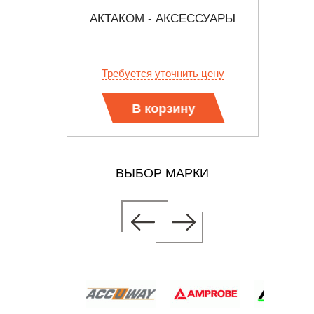
ЕТ ДЛЯ
АКТАКОМ - АКСЕССУАРЫ
DSA71
 НА
АНАЛИ
СТЬ
ERNET
 цену
Требуется уточнить цену
Тр
В корзину
ВЫБОР МАРКИ
СУАРЫ