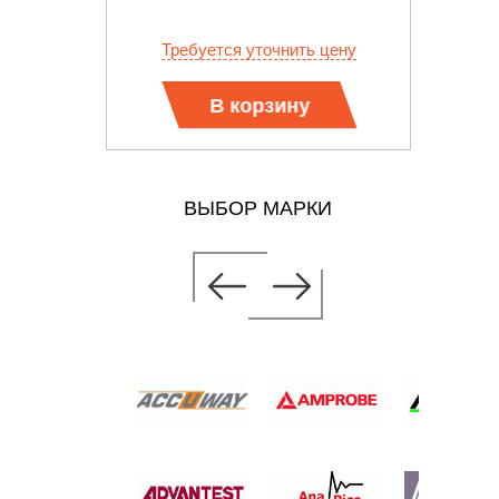
 цену
Требуется уточнить цену
В корзину
ВЫБОР МАРКИ
- 50
HANNEL