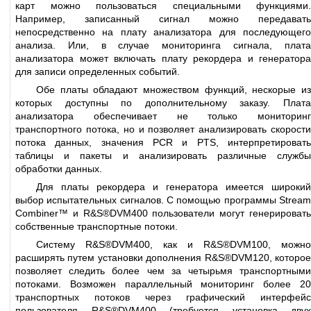
карт можно пользоваться специальными функциями.
Например, записанный сигнал можно передавать
непосредственно на плату анализатора для последующего
анализа. Или, в случае мониторинга сигнала, плата
анализатора может включать плату рекордера и генератора
для записи определенных событий.
Обе платы обладают множеством функций, нескорые из
которых доступны по дополнительному заказу. Плата
анализатора обеспечивает не только мониторинг
транспортного потока, но и позволяет анализировать скорости
потока данных, значения PCR и PTS, интерпретировать
таблицы и пакеты и анализировать различные службы
обработки данных.
Для платы рекордера и генератора имеется широкий
выбор испытательных сигналов. С помощью программы Stream
Combiner™ и R&S®DVM400 пользователи могут генерировать
собственные транспортные потоки.
Систему R&S®DVM400, как и R&S®DVM100, можно
расширять путем установки дополнения R&S®DVM120, которое
позволяет следить более чем за четырьмя транспортными
потоками. Возможен параллельный мониторинг более 20
транспортных потоков через графический интерфейс
пользователя R&S®DVM400 (требуется установка двух