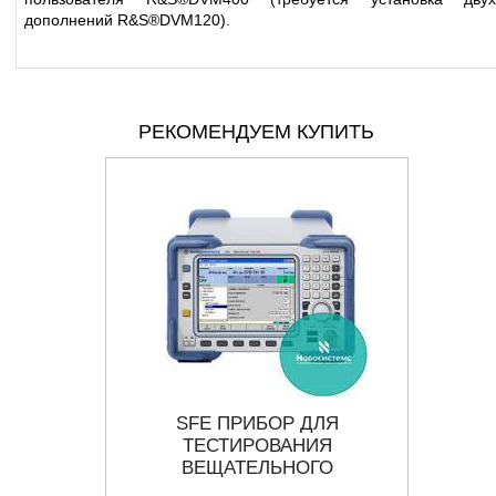
дополнений R&S®DVM120).
РЕКОМЕНДУЕМ КУПИТЬ
I В HDMI
SFE ПРИБОР ДЛЯ
TVG41
НВЕРТЕР
ТЕСТИРОВАНИЯ
COM
ВЕЩАТЕЛЬНОГО
ОБОРУДОВАНИЯ R&S®