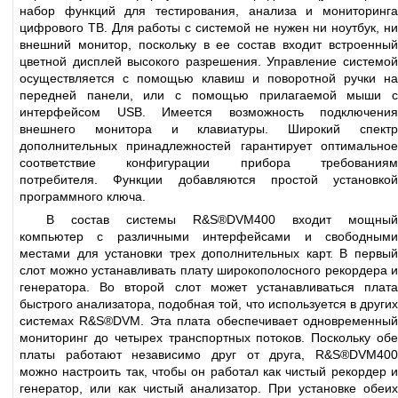
набор функций для тестирования, анализа и мониторинга
цифрового ТВ. Для работы с системой не нужен ни ноутбук, ни
внешний монитор, поскольку в ее состав входит встроенный
цветной дисплей высокого разрешения. Управление системой
осуществляется с помощью клавиш и поворотной ручки на
передней панели, или с помощью прилагаемой мыши с
интерфейсом USB. Имеется возможность подключения
внешнего монитора и клавиатуры. Широкий спектр
дополнительных принадлежностей гарантирует оптимальное
соответствие конфигурации прибора требованиям
потребителя. Функции добавляются простой установкой
программного ключа.
В состав системы R&S®DVM400 входит мощный
компьютер с различными интерфейсами и свободными
местами для установки трех дополнительных карт. В первый
слот можно устанавливать плату широкополосного рекордера и
генератора. Во второй слот может устанавливаться плата
быстрого анализатора, подобная той, что используется в других
системах R&S®DVM. Эта плата обеспечивает одновременный
мониторинг до четырех транспортных потоков. Поскольку обе
платы работают независимо друг от друга, R&S®DVM400
можно настроить так, чтобы он работал как чистый рекордер и
генератор, или как чистый анализатор. При установке обеих