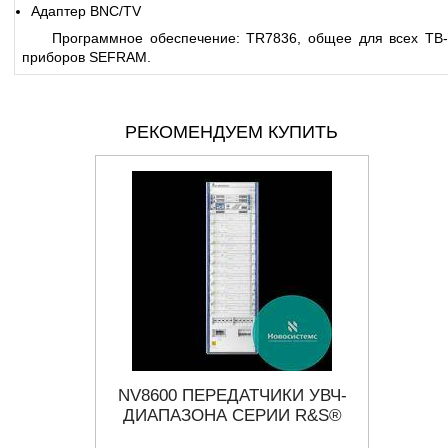
Адаптер BNC/TV
Программное обеспечение: TR7836, общее для всех ТВ-
приборов SEFRAM.
РЕКОМЕНДУЕМ КУПИТЬ
I/IP ШЛЮЗ
NV8600 ПЕРЕДАТЧИКИ УВЧ-
УН
ОРТА
ДИАПАЗОНА СЕРИИ R&S®
К