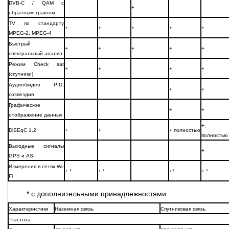
DVB-C / QAM с
+
обратным трактом
TV по стандарту
+
+
+
+
+
MPEG-2, MPEG-4
Быстрый
+
+
+
+
+
спектральный анализ
Режим Check sat
+
+
+
+
(спутники)
Аудио/видео PID,
+
+
созвездия
Графическое
+
+
отображение данных
+,
DiSEqC 1.2
+
+
+,полностью
полностью
Выходные сигналы
+
GPS и ASI
Измерения в сетях Wi-
+ *
+ *
+*
+ *
Fi
* с дополнительными принадлежностями
Характеристики
Наземная связь
Спутниковая связь
Частота