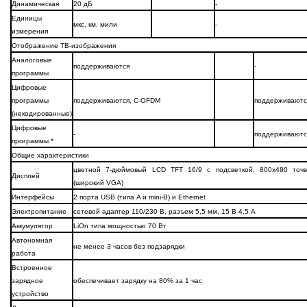
Динамическая
20 дБ
-
Единицы
мкс, км, мили
-
измерения
Отображение ТВ-изображения
Аналоговые
поддерживаются
-
программы
Цифровые
программы
поддерживаются, C-OFDM
поддерживаютс
(некодированные)
Цифровые
-
поддерживаютс
программы *
Общие характеристики
цветной 7-дюймовый LCD TFT 16/9 с подсветкой, 800x480 точе
Дисплей
(широкий VGA)
Интерфейсы
2 порта USB (типа A и mini-B) и Ethernet
Электропитание
сетевой адаптер 110/230 В, разъем 5,5 мм, 15 В 4,5 А
Аккумулятор
LiOn типа мощностью 70 Вт
Автономная
не менее 3 часов без подзарядки
работа
Встроенное
зарядное
обеспечивает зарядку на 80% за 1 час
устройство