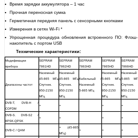
Время зарядки аккумулятора – 1 час
Прочная переносная сумка
Герметичная передняя панель с сенсорными кнопками
Измерения в сетях Wi-Fi *
Упрощенная процедура обновления встроенного ПО: Флэш-
накопитель с портом USB
Технические характеристики:
Модификации
SEFRAM
SEFRAM
SEFRAM
SEFRAM
SEFRAM
прибора
7861HD
7862HD
7863HD
7865HD
7866HD
Наземный
Наземный
Наземный
Наземный
45-865 МГц
45-865 МГц
Кабельный /
5-865 МГц
5-865 МГ
Диапазоны частот
Спутник.
Спутник.
Наземный
Спутник.
Спутник.
950-2150
950-2150
5-865 МГц
950-2150
950-2150
МГц
МГц
МГц
МГц
DVB-T, DVB-H /
+
+
+
+
COFDM
DVB-S. DVB-S2 /
+
+
+
+
8PSK-QPSK
+ (45-865
DVB-C / QAM
+
+
+
МГц)