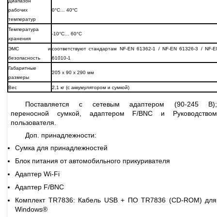
Диапазон
рабочих
0°C… 40°C
температур
Температура
-10°C… 60°C
хранения
ЭМС и
соответствуют стандартам NF-EN 61362-1 / NF-EN 61326-3 / NF-E
безопасность
61010-1
Габаритные
205 x 90 x 290 мм
размеры
Вес
2,1 кг (с аккумулятором и сумкой)
Поставляется с сетевым адаптером (90-245 В);
переносной сумкой, адаптером F/BNC и Руководством
пользователя.
Доп. принадлежности:
Сумка для принадлежностей
Блок питания от автомобильного прикуривателя
Адаптер Wi-Fi
Адаптер F/BNC
Комплект TR7836: Кабель USB + ПО TR7836 (CD-ROM) для
Windows®