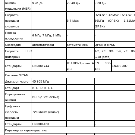
ошибок
5-35 дБ
20-40 дБ
0-20 дБ
модуляции (MER)
Скорость
DVB-S: 1-45Mс/с, DVB-S2: 1
передачи
-
5-7 Мс/с
36МГц (QPSK); 1-31Mс/
символов
(8PSK)
Полоса
6 МГц, 7 МГц, 8 МГц
-
-
пропускания
Созвездия
автоматически
автоматически
QPSK и 8PSK
Скорость FEC
1/2, 2/3, 3/4, 5/6, 7/8, 8/
-
(Витерби)
9/10 (авто)
ITU J83-Прилож. A
EN 300-
Стандарты
EN 300-744
EN302 307
и B
421
Система NICAM
Диапазон частот
45-865 МГц
-
Стандарт
B, G, D, K, I, L
-
Определение
BER (с четностью)
-
ошибки
Цифровая
скорость
728 kbits/s (кбит/с)
-
передачи
Стандарты
EN 300-163
-
Переходная характеристика