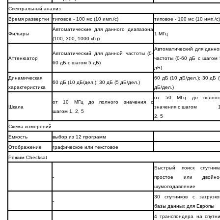
Спектральный анализ
Время развертки
типовое - 100 мс (10 имп./с)
типовое - 100 мс (10 имп./с)
Автоматические для данного диапазона
Фильтры
1 МГц
(100, 300, 1000 кГц)
Автоматический для данно
Автоматический для данной частоты (0-
Аттенюатор
частоты (0-60 дБ с шагом 
60 дБ с шагом 5 дБ)
дБ)
Динамическая
60 дБ (10 дБ/дел.); 30 дБ 
60 дБ (10 дБ/дел.); 30 дБ (5 дБ/дел.)
характеристика
дБ/дел.)
от 50 МГц до полног
от 10 МГц до полного значения с
Шкала
значения с шагом 1
шагом 1, 2, 5
2, 5
Схема измерений
Емкость
выбор из 12 программ
Отображение
графическое или текстовое
Режим Checksat
Быстрый поиск спутника
-
простое или двойно
шумоподавление
30 спутников с загрузко
-
базы данных для Европы
4 транспондера на спутни