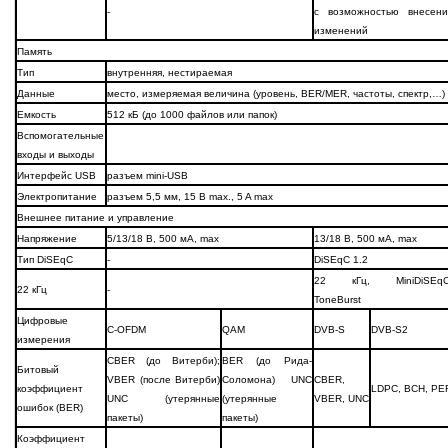
-
с возможностью внесени
изменений
Память
Тип
внутренняя, нестираемая
Данные
место, измеряемая величина (уровень, BER/MER, частоты, спектр,…)
Емкость
512 кБ (до 1000 файлов или папок)
Вспомогательные
входы и выходы
Интерфейс USB
разъем mini-USB
Электропитание
разъем 5,5 мм, 15 В max., 5 A max
Внешнее питание и управление
Напряжение
5/13/18 В, 500 мА, max
13/18 В, 500 мА, max
Тип DiSEqC
-
DiSEqC 1.2
22 кГц, MiniDiSEqC
22 кГц
-
ToneBurst
Цифровые
C-OFDM
QAM
DVB-S
DVB-S2
измерения
CBER (до Витерби);
BER (до Рида-
Битовый
VBER (после Витерби)
Соломона) UNC
CBER,
коэффициент
LDPC, BCH, PE
UNC (утерянные
(утерянные
VBER, UNC
ошибок (BER)
пакеты)
пакеты)
Коэффициент