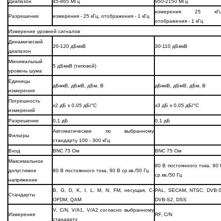
Диапазон
45-865 МГц
950-2150 МГц
измерения 25 кГц
Разрешение
измерения - 25 кГц, отображения - 1 кГц
отображения - 1 кГц
Измерение уровней сигналов
Динамический
20-120 дБмкВ
30-110 дБмкВ
диапазон
Минимальный
5 дБмкВ (типовой)
уровень шума
Единицы
дБмкВ, дБмВ, дБм, В
дБмкВ, дБмВ, дБм, В
измерения
Погрешность
±2 дБ ± 0,05 дБ/°C
±3 дБ ± 0,05 дБ/°C
измерений
Разрешение
0,1 дБ
0,1 дБ
Автоматические по выбранному
Фильтры
стандарту 100 - 300 кГц
Вход
BNC 75 Ом
BNC 75 Ом
Максимальное
80 В постоянного тока, 80 
допустимое
80 В постоянного тока, 80 В ср.кв./50 Гц
ср.кв./50 Гц
напряжение
B, G, D, K, I, L, M, N, FM, несущая, C-
PAL, SECAM, NTSC, DVB-S
Стандарты
OFDM, QAM
DVB-S2, DSS
V, C/N, V/A1, V/A2 согласно выбранному
Измерения
RF, C/N
стандарту