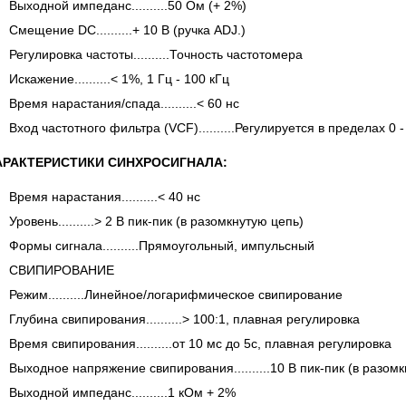
Выходной импеданс..........50 Ом (+ 2%)
Смещение DC..........+ 10 В (ручка ADJ.)
Регулировка частоты..........Точность частотомера
Искажение..........< 1%, 1 Гц - 100 кГц
Время нарастания/спада..........< 60 нс
Вход частотного фильтра (VCF)..........Регулируется в пределах 0 -
АРАКТЕРИСТИКИ СИНХРОСИГНАЛА:
Время нарастания..........< 40 нс
Уровень..........> 2 В пик-пик (в разомкнутую цепь)
Формы сигнала..........Прямоугольный, импульсный
СВИПИРОВАНИЕ
Режим..........Линейное/логарифмическое свипирование
Глубина свипирования..........> 100:1, плавная регулировка
Время свипирования..........от 10 мс до 5с, плавная регулировка
Выходное напряжение свипирования..........10 В пик-пик (в разом
Выходной импеданс..........1 кОм + 2%