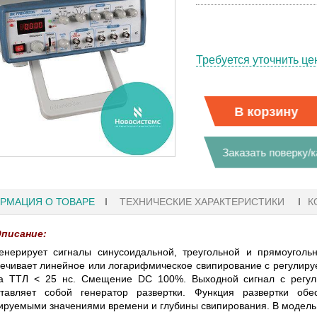
Требуется уточнить це
В корзину
Заказать поверку/
РМАЦИЯ О ТОВАРЕ
ТЕХНИЧЕСКИЕ ХАРАКТЕРИСТИКИ
К
писание:
енерирует сигналы синусоидальной, треугольной и прямоугол
ечивает линейное или логарифмическое свипирование с регулир
1
27.01.2023 10:06
ла ТТЛ < 25 нс. Смещение DC 100%. Выходной сигнал с регу
ставляет собой генератор развертки. Функция развертки об
ируемыми значениями времени и глубины свипирования. В модель
 KEYSIGHT
В НАЛИЧИИ! ZVH8, АНАЛИЗАТОР