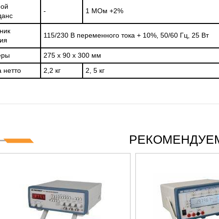
ной
-
1 МОм +2%
данс
ник
115/230 В переменного тока + 10%, 50/60 Гц, 25 Вт
ия
еры
275 x 90 x 300 мм
 нетто
2,2 кг
2, 5 кг
РЕКОМЕНДУЕМ