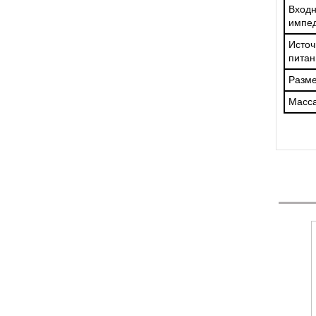
Вход
импе
Источ
питан
Разм
Масса