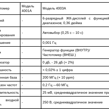
Модель
томер
Модель 4003А
4001А
6-разрядный ЖК-дисплей с функцией
лей
-
диапазонов; 0,36 дюйма
я
-
Автовыбор (0,25 с – 10 с)
ирования
ешение
-
0,001 Гц
Генератор функции (ВНУТР.)/
м
-
Частотомер (ВНЕШ.)
юатор
-
0 дБ, - 26 дБ (+ 2%)
шность
-
< 0,02% ± 1 цифра
нная база
-
200 МГц (+ 10 ppm)
зон частот
-
0,2 Гц –-60 МГц
вительность
-
25 мВ, среднеквадратичное значение пр
. входной
-
250 В, среднеквадратичное значение
л