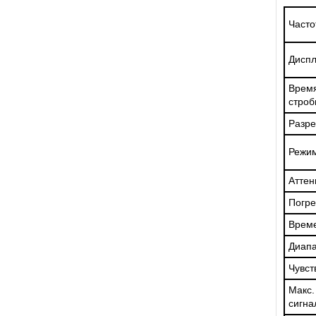
Часто
Дисп
Врем
строб
Разр
Режи
Аттен
Погре
Време
Диапа
Чувст
Макс
сигна