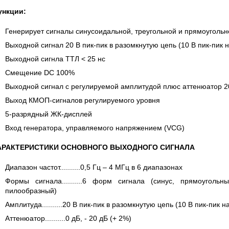
 СЕРИИ UXR
КАБЕЛЕЙ И АНТЕНН, 100 КГЦ ДО 8 ГГЦ
(ГОСРЕЕСТР РФ)
ункции:
ть
Прочитать
Генерирует сигналы синусоидальной, треугольной и прямоугольн
Выходной сигнал 20 В пик-пик в разомкнутую цепь (10 В пик-пик н
Выходной сигнла ТТЛ < 25 нс
Смещение DC 100%
Выходной сигнал с регулируемой амплитудой плюс аттенюатор 2
Выход КМОП-сигналов регулируемого уровня
5-разрядный ЖК-дисплей
Вход генератора, управляемого напряжением (VCG)
АРАКТЕРИСТИКИ ОСНОВНОГО ВЫХОДНОГО СИГНАЛА
Диапазон частот..........0,5 Гц – 4 МГц в 6 диапазонах
Формы сигнала..........6 форм сигнала (синус, прямоугольн
пилообразный)
Амплитуда..........20 В пик-пик в разомкнутую цепь (10 В пик-пик н
Аттенюатор..........0 дБ, - 20 дБ (+ 2%)