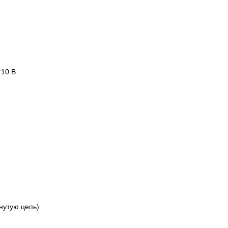
 10 В
кнутую цепь)