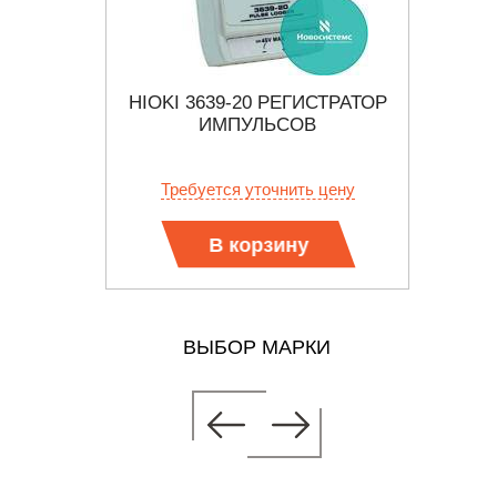
АТОР
HIOKI 3639-20 РЕГИСТРАТОР
A
В
ИМПУЛЬСОВ
Ф
б.
Требуется уточнить цену
В корзину
ВЫБОР МАРКИ