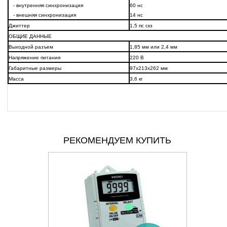
- внутренняя синхронизация
60 нс
- внешняя синхронизация
14 нс
Джиттер
1,5 пс скз
ОБЩИЕ ДАННЫЕ
Выходной разъем
1,85 мм или 2,4 мм
Напряжение питания
220 В
Габаритные размеры
97х213х262 мм
Масса
3,6 кг
РЕКОМЕНДУЕМ КУПИТЬ