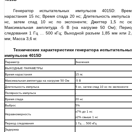
Генератор испытательных импульсов 4015D: Врем
нарастания 15 пс; Время спада 20 нс; Длительность импульса 
нс, затем спад 10 нс по экспоненте; Джиттер 1,5 пс скз
Максимальная амплитуда -5 В (на нагрузке 50 Ом); Перио
следования 1 Гц … 500 кГц; Выходной разъем 1,85 мм или 2,
мм; Масса 3,6 кг.
Технические характеристики генератора испытательны
импульсов 4015D
Параметр
Значения
ВЫХОДНЫЕ ПАРАМЕТРЫ
Время нарастания
15 пс
Максимальная амплитуда на нагрузке 50 Ом
-5 В
Длительность импульса
5 нс, затем спад 10 нс по экспоненте
Полярность импульса
-
Время спада
20 нс
Выброс
5%
±7% до 1 нс
Неравномерность
±2% свыше 1 нс
Период следования
1 Гц … 500 кГц
Задержка