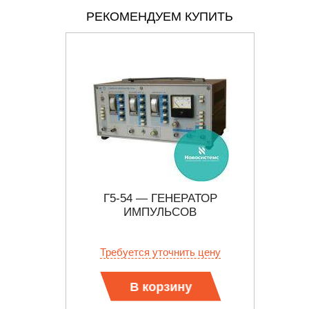
РЕКОМЕНДУЕМ КУПИТЬ
АТОРЫ
Г5-54 — ГЕНЕРАТОР
ДОВЫХ
ИМПУЛЬСОВ
ОСТЕЙ
 цену
Требуется уточнить цену
В корзину