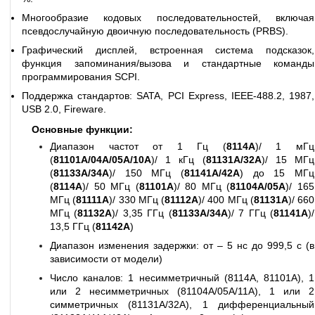
Многообразие кодовых последовательностей, включая
псевдослучайную двоичную последовательность (PRBS).
Графический дисплей, встроенная система подсказок,
функция запоминания/вызова и стандартные команды
программирования SСPI.
Поддержка стандартов: SATA, PCI Express, IEEE-488.2, 1987,
USB 2.0, Fireware.
Основные функции:
Диапазон частот от 1 Гц (
8114А
)/ 1 мГц
(
81101А/04А/05А/10А
)/ 1 кГц (
81131А/32А
)/ 15 МГц
(
81133А/34А
)/ 150 МГц (
81141А/42А
) до 15 МГц
(
8114А
)/ 50 МГц (
81101А
)/ 80 МГц (
81104А/05А
)/ 165
МГц (
81111А
)/ 330 МГц (
81112А
)/ 400 МГц (
81131А
)/ 660
МГц (
81132А
)/ 3,35 ГГц (
81133А/34А
)/ 7 ГГц (
81141А
)/
13,5 ГГц (
81142А
)
Диапазон изменения задержки: от – 5 нс до 999,5 с (в
зависимости от модели)
Число каналов: 1 несимметричный (8114А, 81101А), 1
или 2 несимметричных (81104А/05А/11А), 1 или 2
симметричных (81131А/32А), 1 дифференциальный