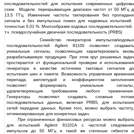
последовательностей для испытания современных цифровы
схем.
Модели, перекрывающие диапазон частот от 50 МГц д
13,5 ГГц.
Изменение частоты тактирования без пропадани
сигнала и без импульсных помех для надежных испытаний 
точностью 0,01 %.
Многообразие кодовых последовательностей, 
т.ч. псевдослучайная двоичная последовательность (PRBS)
Семейство генераторов импульсов/кодовых
последовательностей Agilent 81100 позволяет создавать
уникальные сигналы, позволяющие характеризовать вновь
разрабатываемую продукцию. При этом круг решаемых задач
простирается от функциональной проверки и использования
генератора в качестве источника тактовых сигналов до
испытания шин и памяти. Возможность управления временем
перепада, амплитудой и коэффициентом заполнения
позволяет формировать уникальные сигналы,
удовлетворяющие требованиям любого применения.
Генераторы позволяют создавать сложные потоки
последовательных данных, включая PRBS, для испытания
сетей передачи данных. Кроме того, можно выбрать частоту,
оптимизированную для конкретных задач.
При ограниченных финансовых ресурсах можно выбрать
для испытаний Agilent 81101А с частотой следования
импульсов до 50 МГц и такой же степенью гибкости и