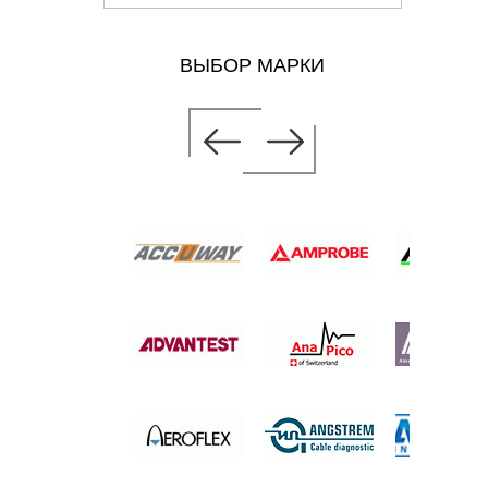
ВЫБОР МАРКИ
АТОР
В
 цену