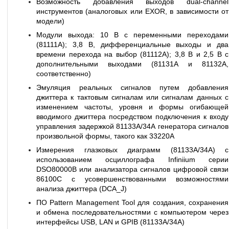
Возможность добавления выходов dual-channel
инструментов (аналоговых или EXOR, в зависимости от
модели)
Модули выхода: 10 В с переменными переходами
(81111А); 3,8 В, дифференциальные выходы и два
времени перехода на выбор (81112А); 3,8 В и 2,5 В с
дополнительными выходами (81131А и 81132А,
соответственно)
Эмуляция реальных сигналов путем добавления
джиттера к тактовым сигналам или сигналам данных с
изменением частоты, уровня и формы огибающей
вводимого джиттера посредством подключения к входу
управления задержкой 81133А/34А генератора сигналов
произвольной формы, такого как 33220А
Измерения глазковых диаграмм (81133А/34А) с
использованием осциллографа Infiniium серии
DSO80000B или анализатора сигналов цифровой связи
86100С с усовершенствованными возможностями
анализа джиттера (DCA_J)
ПО Pattern Management Tool для создания, сохранения
и обмена последовательностями с компьютером через
интерфейсы USB, LAN и GPIB (81133А/34А)