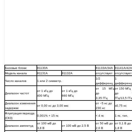
Базовые блоки
81130A
81133А/34A
81141A/42A
Модель канала
81131А
81132А
отсутствует
отсутствует
1/2
1
Число каналов
1 или 2 симметр.
дифференц.
дифференц
от 15 МГц
от 150 МГц
от 1 кГц до
от 1 кГц до
Диапазон частот
до
до 
400 МГц
660 МГц
3,35 ГГц
ГГц/13,5 ГГ
Диапазон изменения
от −5 нс до
от 0,00 нс до 3,00 мкс
±0,75 нс
задержки
230 нс
Флуктуация периода
0,001% + 15 пс
< 4 пс
1 пс, тип.
(СКЗ)
от 100 мВ до
от 50 мВ до
от 0,1 В до
Диапазон амплитуд
от 100 мВ до 2,5 В
3,8 В
2,0 В
1,8 В