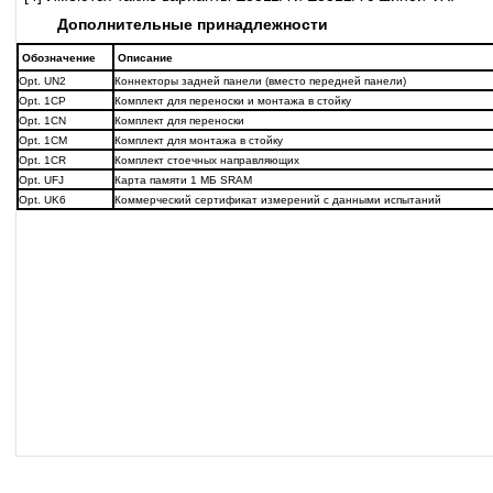
Дополнительные принадлежности
Обозначение
Описание
Opt. UN2
Коннекторы задней панели (вместо передней панели)
Opt. 1CP
Комплект для переноски и монтажа в стойку
Opt. 1CN
Комплект для переноски
Opt. 1CM
Комплект для монтажа в стойку
Opt. 1CR
Комплект стоечных направляющих
Opt. UFJ
Карта памяти 1 МБ SRAM
Opt. UK6
Коммерческий сертификат измерений с данными испытаний