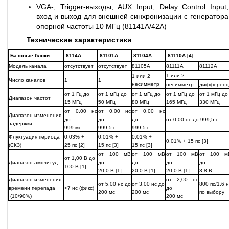
VGA-, Trigger-выходы, AUX Input, Delay Control Input,
вход и выход для внешней синхронизации с генератора
опорной частоты 10 МГц (81141А/42А)
Технические характеристики
Базовые блоки
8114A
81101A
81104A
81110A [4]
Модель канала
отсутствует
отсутствует
81105A
81111A
81112A
1 или 2
1 или 2
Число каналов
1
1
несимметр
несимметр.
дифференц
от 1 Гц до
от 1 мГц до
от 1 мГц до
от 1 мГц до
от 1 мГц до
Диапазон частот
15 МГц
50 МГц
80 МГц
165 МГц
330 МГц
от 0,00 нс
от 0,00 нс
от 0,00 нс
Диапазон изменения
до
до
до
от 0,00 нс до 999,5 с
задержки
999 мс
999,5 с
999,5 с
Флуктуация периода
0,03% +
0,01% +
0,01% +
0,01% + 15 пс [3]
(СКЗ)
25 пс [2]
15 пс [3]
15 пс [3]
от 100 мВ
от 100 мВ
от 100 мВ
от 100 м
от 1,00 В до
Диапазон амплитуд
до
до
до
до
100 В [1]
20,0 В [1]
20,0 В [1]
20,0 В [1]
3,8 В
Диапазон изменения
от 2,00 нс
от 5,00 нс до
от 3,00 нс до
800 пс/1,6 
времени перепада
<7 нс (фикс)
до
200 мс
200 мс
по выбору
(10/90%)
200 мс