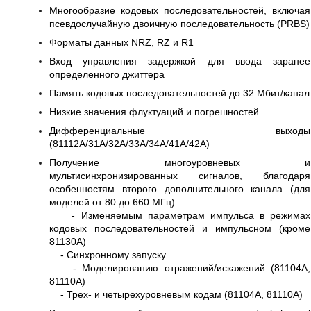
Многообразие кодовых последовательностей, включая
псевдослучайную двоичную последовательность (PRBS)
Форматы данных NRZ, RZ и R1
Вход управления задержкой для ввода заранее
определенного джиттера
Память кодовых последовательностей до 32 Мбит/канал
Низкие значения флуктуаций и погрешностей
Дифференциальные выходы
(81112А/31А/32А/33А/34А/41А/42А)
Получение многоуровневых и
мультисинхронизированных сигналов, благодаря
особенностям второго дополнительного канала (для
моделей от 80 до 660 МГц):
- Изменяемым параметрам импульса в режимах
кодовых последовательностей и импульсном (кроме
81130А)
- Синхронному запуску
- Моделированию отражений/искажений (81104А,
81110А)
- Трех- и четырехуровневым кодам (81104А, 81110А)