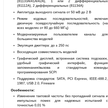
(81133А/41А/42А), 1 или 2 дифференциальных
(81112А), 2 дифференциальных (81134А)
Амплитуда выходного сигнала от 50 мВ до 2 В
Режим кодовых последовательностей, включая
двоичную псевдослучайную последовательность (на
всех моделях от 80 до 660 МГц)
Модернизируемые пользователем каналы для
большинства моделей
Эмуляция джиттера: до ± 250 пс
Восходящая совместимость моделей
Графический дисплей, встроенная система подсказок,
удобный графический интерфейс, функция
запоминания/вызова и стандартные команды
программирования SСPI
Поддержка стандартов: SATA, PCI Express, IEEE-488.2,
1987, USB 2.0, Fireware
Особенности:
Изменение тактовой частоты без пропаданий сигнала и
импульсных помех для надежных испытаний с
точностью 0,01 %