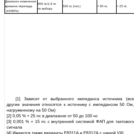
Диапазон изменения
800 пс/1,6 пс
времени перепада
500 пс (тип.)
< 60 пс
< 25 пс
по выбору
(10/90%)
[1] Зависит от выбранного импеданса источника (все
другие значения относятся к источнику с импедансом 50 Ом,
нагруженному на 50 Ом)
[2] 0,05 % + 25 пс в диапазоне от 50 до 100 нс
[3] 0,001 % + 15 пс с внутренней системой ФАП для тактового
сигнала
[4] Имеются также варианты Е8311А и Е8312А с шиной VXI