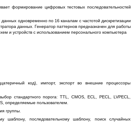
ивает формирование цифровых тестовых последовательностей
 данных одновременно по 16 каналам с частотой дискретизации
истратора данных. Генератор паттернов предназначен для работы
схем и устройств с использованием персонального компьютера
цатеричный код), импорт, экспорт во внешние процессоры
 выбор стандартного порога: TTL, CMOS, ECL, PECL, LVPECL,
DS, определяемые пользователем.
ия группы.
му шаблону, последовательному шаблону, поиск случайных