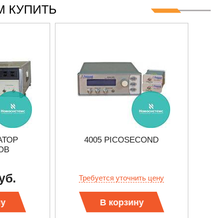
 КУПИТЬ
АТОР
4005 PICOSECOND
ОВ
уб.
Требуется уточнить цену
ну
В корзину