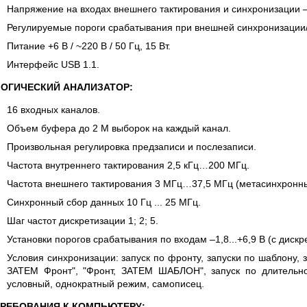
Напряжение на входах внешнего тактирования и синхронизации –1
Регулируемые пороги срабатывания при внешней синхронизации/
Питание +6 В / ~220 В / 50 Гц, 15 Вт.
Интерфейс USB 1.1.
ЛОГИЧЕСКИЙ АНАЛИЗАТОР:
16 входных каналов.
Объем буфера до 2 М выборок на каждый канал.
Произвольная регулировка предзаписи и послезаписи.
Частота внутреннего тактирования 2,5 кГц…200 МГц.
Частота внешнего тактирования 3 МГц…37,5 МГц (метасинхронн
Синхронный сбор данных 10 Гц ... 25 МГц.
Шаг частот дискретизации 1; 2; 5.
Установки порогов срабатывания по входам –1,8...+6,9 В (с дискр
Условия синхронизации: запуск по фронту, запуски по шаблону, 
ЗАТЕМ Фронт", "Фронт, ЗАТЕМ ШАБЛОН", запуск по длительно
условный, однократный режим, самописец.
ТРЕБОВАНИЯ К КОМПЬЮТЕРУ: