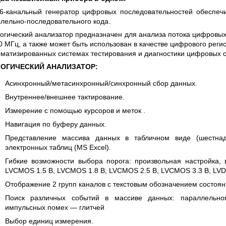
 СЕРИИ UXR
КАБЕЛЕЙ И АНТЕНН, 100 КГЦ ДО 8 ГГЦ
(ГОСРЕЕСТР РФ)
6-канальный генератор цифровых последовательностей обеспеч
лельно-последовательного кода.
ть
Прочитать
огический анализатор предназначен для анализа потока цифровых
0 МГц, а также может быть использован в качестве цифрового рег
оматизированных системах тестирования и диагностики цифровых 
ЛОГИЧЕСКИЙ АНАЛИЗАТОР:
Асинхронный/метасинхронный/синхронный сбор данных.
Внутреннее/внешнее тактирование.
Измерение с помощью курсоров и меток .
Навигация по буферу данных.
Представление массива данных в табличном виде (шестнад
электронных таблиц (MS Excel).
Гибкие возможности выбора порога: произвольная настройка,
LVCMOS 1.5 B, LVCMOS 1.8 B, LVCMOS 2.5 B, LVCMOS 3.3 B, LV
Отображение 2 групп каналов с текстовым обозначением состоян
Поиск различных событий в массиве данных: параллельно
импульсных помех — глитчей
Выбор единиц измерения.