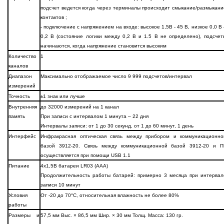
подсчет ведется когда через терминалы происходит смыкание/размыкани
контактов ;
- подключение с напряжением на входе: высокое 1,5В - 45 В, низкое 0,0 В 
0,2 В (состояние логики между 0,2 В и 1.5 В не определено), подсчет
начинаются, когда напряжение становится высоким
Количество
1
каналов
Диапазон
Максимально отображаемое число 9 999 подсчетов/интервал
измерений
Точность
±1 знак или лучше
Внутренняя
до 32000 измерений на 1 канал
память
При записи с интервалом 1 минута – 22 дня
Интервалы записи: от 1 до 30 секунд, от 1 до 60 минут, 1 день
Интерфейс
Инфракрасная оптическая связь между прибором и коммуникационно
базой 3912-20. Связь между коммуникационной базой 3912-20 и П
осуществляется при помощи USB 1.1
Питание
4х1,5В батареи LR03 (AAА)
Продолжительность работы батарей: примерно 3 месяца при интервал
записи 10 минут
Условия
От -20 до 70°С, относительная влажность не более 80%
работы
Размеры и
57,5 мм Выс. × 86,5 мм Шир. × 30 мм Толщ. Масса: 130 гр.