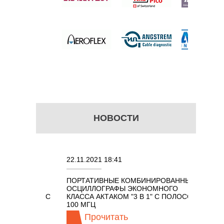
б.
НОВОСТИ
22.11.2021 18:41
02.08.20
ПОРТАТИВНЫЕ КОМБИНИРОВАННЫЕ
ОСЦИЛЛ
ОСЦИЛЛОГРАФЫ ЭКОНОМНОГО
TECHNO
ОМ 7 В 1 С
КЛАССА АКТАКОМ "3 В 1" С ПОЛОСОЙ
100 МГЦ
Прочитать
Пр