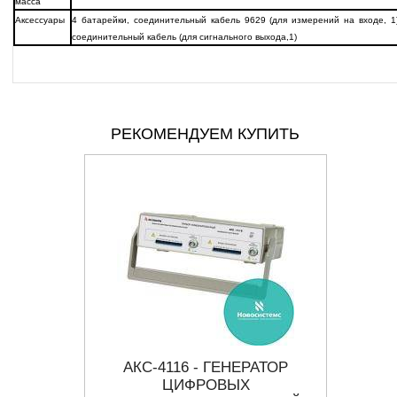
масса
Аксессуары
4 батарейки, соединительный кабель 9629 (для измерений на входе, 1)
соединительный кабель (для сигнального выхода,1)
РЕКОМЕНДУЕМ КУПИТЬ
ТОР
АКС-4116 - ГЕНЕРАТОР
Г
В
ЦИФРОВЫХ