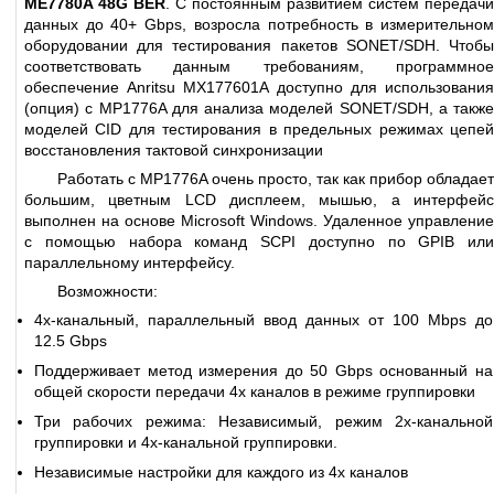
ME7780A 48G BER
. С постоянным развитием систем передачи
данных до 40+ Gbps, возросла потребность в измерительном
оборудовании для тестирования пакетов SONET/SDH. Чтобы
соответствовать данным требованиям, программное
обеспечение Anritsu MX177601A доступно для использования
(опция) с MP1776A для анализа моделей SONET/SDH, а также
моделей CID для тестирования в предельных режимах цепей
восстановления тактовой синхронизации
Работать с MP1776A очень просто, так как прибор обладает
большим, цветным LCD дисплеем, мышью, а интерфейс
выполнен на основе Microsoft Windows. Удаленное управление
с помощью набора команд SCPI доступно по GPIB или
параллельному интерфейсу.
Возможности:
4х-канальный, параллельный ввод данных от 100 Mbps до
12.5 Gbps
Поддерживает метод измерения до 50 Gbps основанный на
общей скорости передачи 4х каналов в режиме группировки
Три рабочих режима: Независимый, режим 2х-канальной
группировки и 4х-канальной группировки.
Независимые настройки для каждого из 4х каналов