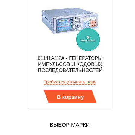
ЕРАТОР
81141A/42A - ГЕНЕРАТОРЫ
Г
СТОТЫ
ИМПУЛЬСОВ И КОДОВЫХ
Ч-3)
ПОСЛЕДОВАТЕЛЬНОСТЕЙ
 цену
Требуется уточнить цену
В корзину
ВЫБОР МАРКИ