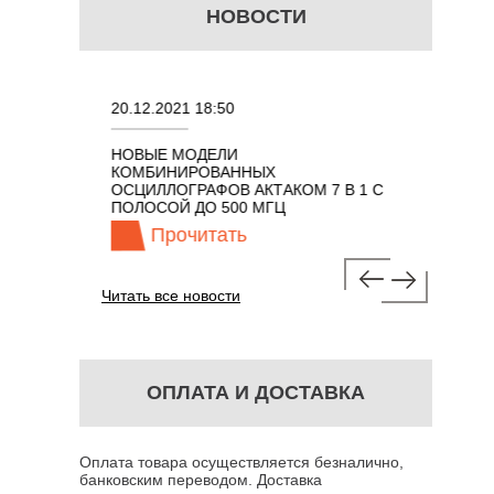
НОВОСТИ
20.12.2021 18:50
22.11.202
ИЗАТОР
НОВЫЕ МОДЕЛИ
ПОРТАТИ
КГЦ ДО 8
КОМБИНИРОВАННЫХ
ОСЦИЛЛО
ОСЦИЛЛОГРАФОВ АКТАКОМ 7 В 1 С
КЛАССА А
ПОЛОСОЙ ДО 500 МГЦ
100 МГЦ
Прочитать
Про
Читать все новости
ОПЛАТА И ДОСТАВКА
Оплата товара осуществляется безналично,
банковским переводом. Доставка