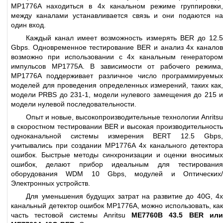
MP1776A находиться в 4х канальном режиме группировки,
между каналами устанавливается связь и они подаются на
один вход.
Каждый канал имеет возможность измерять BER до 12.5
Gbps. Одновременное тестирование BER и анализ 4х каналов
возможно при использовании с 4х канальным генератором
импульсов MP1775A. В зависимости от рабочего режима,
MP1776A поддерживает различное число программируемых
моделей для проведения определенных измерений, таких как,
модели PRBS до 231-1, модели нулевого замещения до 215 и
модели нулевой последовательности.
Опыт и новые, высокопроизводительные технологии Anritsu
в скоростном тестировании BER и высокая производительность
одноканальной системы измерения BERT 12.5 Gbps,
учитывались при создании MP1776A 4х канального детектора
ошибок. Быстрые методы синхронизации и оценки вносимых
ошибок, делают прибор идеальным для тестирования
оборудования WDM 10 Gbps, модулей и Оптических/
Электронных устройств.
Для уменьшения будущих затрат на развитие до 40G, 4х
канальный детектор ошибок MP1776A, можно использовать, как
часть тестовой системы Anritsu
ME7760B 43.5 BER ил