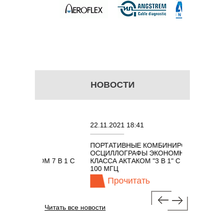
НОВОСТИ
22.11.2021 18:41
02.0
ПОРТАТИВНЫЕ КОМБИНИРОВАННЫЕ
ОСЦ
Х
ОСЦИЛЛОГРАФЫ ЭКОНОМНОГО
TEC
ТАКОМ 7 В 1 С
КЛАССА АКТАКОМ "3 В 1" С ПОЛОСОЙ
ГЦ
100 МГЦ
Прочитать
Читать все новости