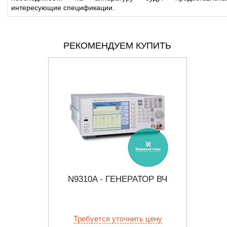
интересующие спецификации.
РЕКОМЕНДУЕМ КУПИТЬ
ТОР
N9310A - ГЕНЕРАТОР ВЧ
Г4-12
В
ТНЫЙ
б.
Требуется уточнить цену
Тр