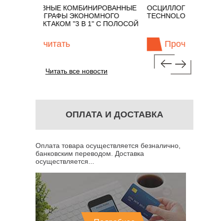
НЫЕ КОМБИНИРОВАННЫЕ
ОСЦИЛЛОГРАФЫ KEYSIGHT
РАФЫ ЭКОНОМНОГО
TECHNOLOGIES СЕРИИ UXR
ТАКОМ "3 В 1" С ПОЛОСОЙ
итать
Прочитать
Читать все новости
ОПЛАТА И ДОСТАВКА
Оплата товара осуществляется безналично,
банковским переводом. Доставка
осуществляется...