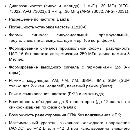
Диапазон частот (синус и меандр): 1 мкГц…20 МГц (AFG-
73022,
AFG-73021
), 1 мкГц…30 МГц (
AFG-73032
,
AFG-73031
);
Разрешение по частоте: 1 мкГц;
Погрешность установки частоты ±1x10-6;
Формы сигнала: синусоидальный, прямоугольный,
треугольник, пила, импульс, шум и др. (65 встр. форм);
Формирование сигналов произвольной формы: разрядность
ЦАП 16 бит; частота дискретизации 250 МГц, длина памяти 8
Мточек;
Формирование выходного сигнала с гармониками (до 8-й
гарм.);
Режимы модуляции: АМ, ЧМ, ИМ, ШИМ, ЧМн, SUM (SUM
только для 2-х кан. моделей), пакетный режим (Burst);
Режим свипирования:
частота
(ГКЧ) и амплитуда;
Возможность объедения до 6 генераторов (до 12 каналов с
синхронизацией по фазе сигнала);
Возможность редактирования СПФ без подключения к ПК;
Максимальный уровень выходного каскадного напряжения
(AC-DC) до +42 В или –42 В при использовании внешнего