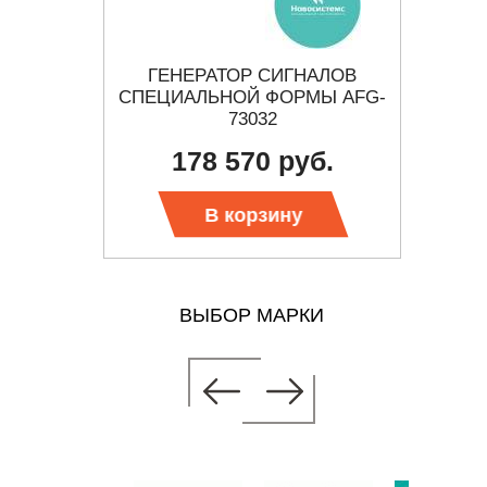
РАТОР
ГЕНЕРАТОР СИГНАЛОВ
MP163
ОЛЬНОЙ
СПЕЦИАЛЬНОЙ ФОРМЫ AFG-
РТНЫХ
73032
178 570 руб.
 цену
Тр
В корзину
ВЫБОР МАРКИ