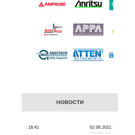
НАЛОВ
МЫ AFG-
б.
НОВОСТИ
18:41
02.08.2021 18:41