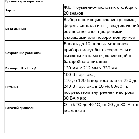
Прочие характеристики
ЖК, 4 буквенно-числовых столбца х
Экран
20 знаков
Выбор с помощью клавиш режима,
формы сигнала и т.п.; ввод значений
Ввод данных
осуществляется цифровыми
клавишами или поворотной ручкой.
Вплоть до 10 полных установок
прибора могут быть сохранены и
Сохранение установок
вызваны из памяти, зависящей от
батарейного питания.
130 мм х 212 мм х 330 мм
Размеры, В х Ш х Д
100 В пер.тока,
110 до 120 В пер.тока или от 220 до
240 В пер.тока ± 10 %, 50/60 Гц
Питание
посредством внутренней настроки;
30 ВА макс.
От +5 °C до 40 °C, от 20 до 80 % отн
Рабочий диапазон
влажности