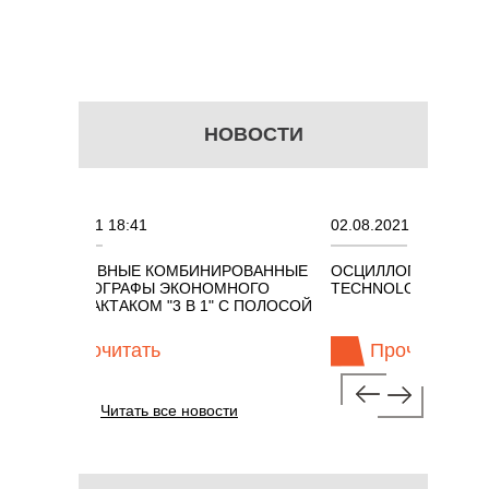
НОВОСТИ
1
02.08.2021 18:41
 КОМБИНИРОВАННЫЕ
ОСЦИЛЛОГРАФЫ KEYSIGHT
Ы ЭКОНОМНОГО
TECHNOLOGIES СЕРИИ UXR
М "3 В 1" С ПОЛОСОЙ
ть
Прочитать
Читать все новости