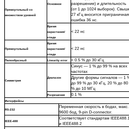
разрешение) и длительность
Основное
(от 1 до 1024 выборок). Свыш
Прямоугольный
со
27 кГц вносится приграничная
множеством уровней
ошибка 36 нс.
Время
< 22 нс
нарастания/
спада
Время
< 22 нс
Прямоугольный
нарастания/
спада
< 0.5 % до 30 кГц
Пилообразный
Linearity error
Синус — 1 % до 99 % на всех
частотах
Другие формы сигналов — 1 
Диапазон
Симметрия
до 99 % до 30 кГц, 20 % до 80
% до 10 МГц
0.1 %
Разрешение
Интерфейсы
Переменная скорость в бодах, макс.
RS-232
9600 бод, 9-pin D-connector.
Соответствует стандартам IEEE488.
IEEE-488
и IEEE488.2