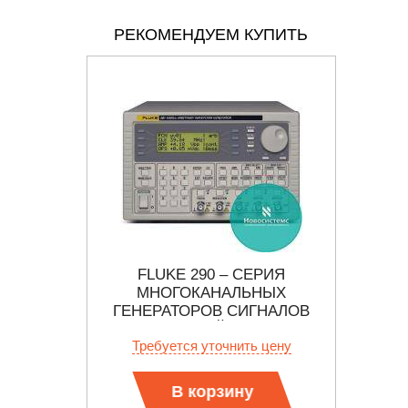
РЕКОМЕНДУЕМ КУПИТЬ
НАЛОВ
FLUKE 290 – СЕРИЯ
GF
ФОРМЫ
МНОГОКАНАЛЬНЫХ
ГЕНЕРАТОРОВ СИГНАЛОВ
ПРОИЗВОЛЬНОЙ ФОРМЫ (100
 цену
Требуется уточнить цену
Тр
МВЫБ/С)
В корзину