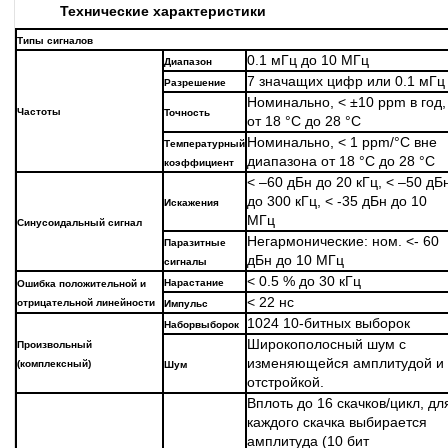
Технические характеристики
Типы сигналов
0.1 мГц до 10 МГц
Диапазон
7 значащих цифр или 0.1 мГц
Разрешение
Номинально, < ±10 ppm в год,
Частоты
Точность
от 18 °C до 28 °C
Номинально, < 1 ppm/°C вне
Температурный
диапазона от 18 °C до 28 °C
коэффициент
< –60 дБн до 20 кГц, < –50 дБ
до 300 кГц, < -35 дБн до 10
Искажения
МГц
Синусоидальный сигнал
Негармонические: ном. <- 60
Паразитные
дБн до 10 МГц
сигналы
< 0.5 % до 30 кГц
Нарастание
Ошибка положительной и
< 22 нс
отрицательной линейности
Импульс
1024 10-битных выборок
Набор
выборок
Широкополосный шум с
Произвольный
изменяющейся амплитудой и
(
комплексный
)
Шум
отстройкой.
Вплоть до 16 скачков/цикл, дл
каждого скачка выбирается
амплитуда (10 бит