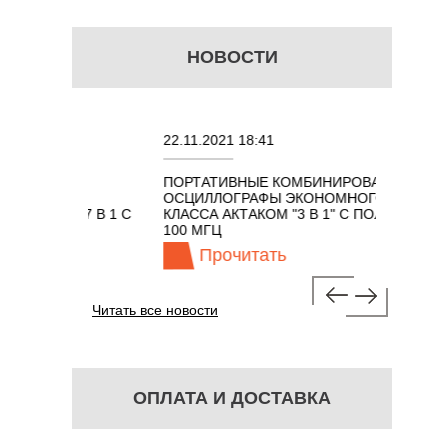
НОВОСТИ
22.11.2021 18:41
02.08.
ПОРТАТИВНЫЕ КОМБИНИРОВАННЫЕ
ОСЦИЛ
ОСЦИЛЛОГРАФЫ ЭКОНОМНОГО
TECHN
КОМ 7 В 1 С
КЛАССА АКТАКОМ "3 В 1" С ПОЛОСОЙ
Ц
100 МГЦ
Прочитать
П
Читать все новости
ОПЛАТА И ДОСТАВКА