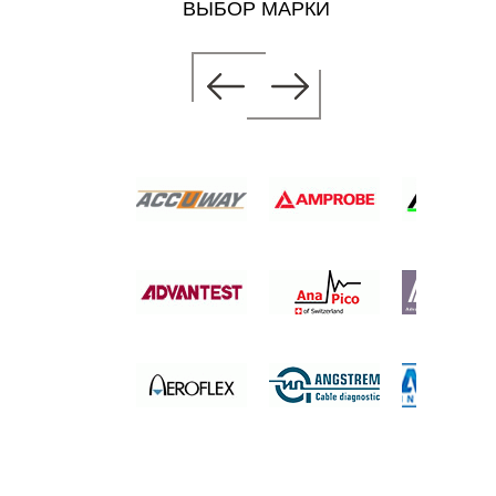
ВЫБОР МАРКИ
РАТОР
ОЛЬНОЙ
 цену