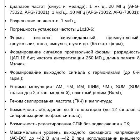
Диапазон частот (синус и меандр): 1 мкГц…20 МГц (
AFG-
73022
,
AFG-73021
), 1 мкГц…30 МГц (AFG-73032,
AFG-73031
);
Разрешение по частоте: 1 мкГц;
Погрешность установки частоты ±1x10-6;
Формы сигнала: синусоидальный, прямоугольный,
треугольник, пила, импульс, шум и др. (65 встр. форм);
Формирование сигналов произвольной формы: разрядность
ЦАП 16 бит; частота дискретизации 250 МГц, длина памяти 8
Мточек;
Формирование выходного сигнала с гармониками (до 8-й
гарм.);
Режимы модуляции: АМ, ЧМ, ИМ, ШИМ, ЧМн, SUM (SUM
только для 2-х кан. моделей), пакетный режим (Burst);
Режим свипирования: частота (ГКЧ) и амплитуда;
Возможность объедения до 6 генераторов (до 12 каналов с
синхронизацией по фазе сигнала);
Возможность редактирования СПФ без подключения к ПК;
Максимальный уровень выходного каскадного напряжения
(AC-DC) до +42 В или –42 В при использовании внешнего