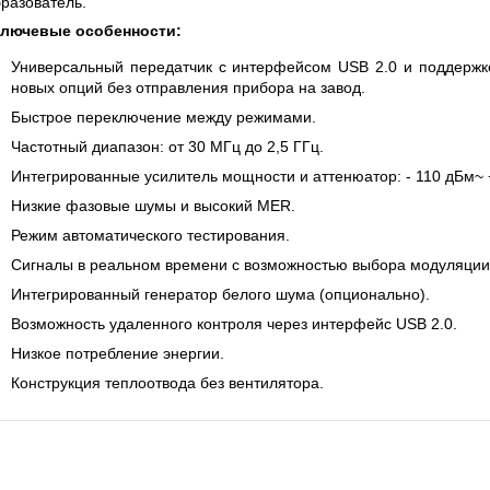
разователь.
 СЕРИИ UXR
КАБЕЛЕЙ И АНТЕНН, 100 КГЦ ДО 8 ГГЦ
(ГОСРЕЕСТР РФ)
лючевые особенности:
ть
Прочитать
Универсальный передатчик с интерфейсом USB 2.0 и поддержк
новых опций без отправления прибора на завод.
Быстрое переключение между режимами.
Частотный диапазон: от 30 МГц до 2,5 ГГц.
Интегрированные усилитель мощности и аттенюатор: - 110 дБм~ +
Низкие фазовые шумы и высокий MER.
Режим автоматического тестирования.
Сигналы в реальном времени с возможностью выбора модуляции
Интегрированный генератор белого шума (опционально).
Возможность удаленного контроля через интерфейс USB 2.0.
Низкое потребление энергии.
Конструкция теплоотвода без вентилятора.