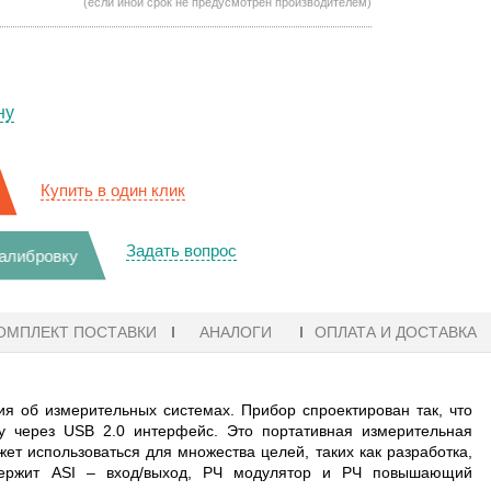
(если иной срок не предусмотрен производителем)
ну
Купить в один клик
Задать вопрос
калибровку
ОМПЛЕКТ ПОСТАВКИ
АНАЛОГИ
ОПЛАТА И ДОСТАВКА
я об измерительных системах. Прибор спроектирован так, что
у через USB 2.0 интерфейс. Это портативная измерительная
т использоваться для множества целей, таких как разработка,
одержит ASI – вход/выход, РЧ модулятор и РЧ повышающий