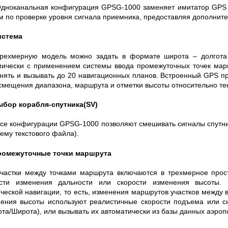
дноканальная конфигурация GPSG-1000 заменяет имитатор GPS си
м по проверке уровня сигнала приемника, предоставляя дополните
истема
рехмерную модель можно задать в формате широта – долгота
ически с применением системы ввода промежуточных точек мар
нять и вызывать до 20 навигационных планов. Встроенный GPS п
смещения диапазона, маршрута и отметки высоты относительно те
бор корабля-спутника(SV)
се конфигурации GPSG-1000 позволяют смешивать сигналы спутнико
тему текстового файла).
ромежуточные точки маршрута
частки между точками маршрута включаются в трехмерное прост
ости изменения дальности или скорости изменения высоты.
ческой навигации, то есть, изменения маршрутов участков между
ения высоты используют реалистичные скорости подъема или 
ота/Широта), или вызывать их автоматически из базы данных аэропо