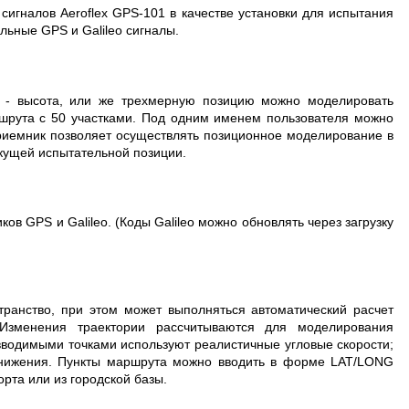
гналов Aeroflex GPS-101 в качестве установки для испытания
льные GPS и Galileo сигналы.
 - высота, или же трехмерную позицию можно моделировать
шрута с 50 участками. Под одним именем пользователя можно
риемник позволяет осуществлять позиционное моделирование в
кущей испытательной позиции.
в GPS и Galileo. (Коды Galileo можно обновлять через загрузку
ранство, при этом может выполняться автоматический расчет
 Изменения траектории рассчитываются для моделирования
 вводимыми точками используют реалистичные угловые скорости;
снижения. Пункты маршрута можно вводить в форме LAT/LONG
рта или из городской базы.