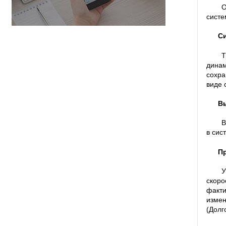
О
систе
С
Т
динам
сохра
виде 
Вы
В
в сис
П
У
скор
факти
измен
(Долг