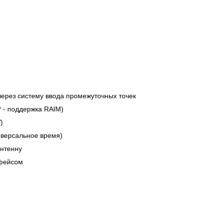
 ГГЦ
через систему ввода промежуточных точек
* - поддержка RAIM)
)
иверсальное время)
антенну
рфейсом