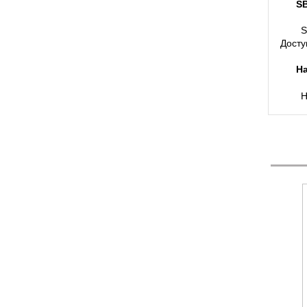
SB
S
Досту
Н
Н