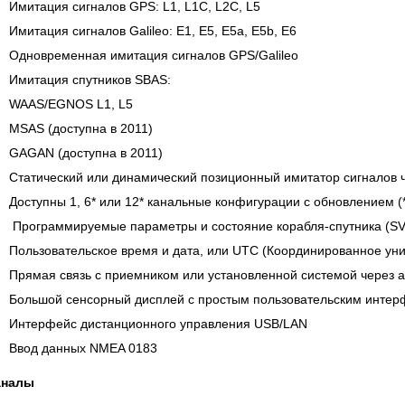
GIES СЕРИИ UXR
КАБЕЛЕЙ И АНТЕНН, 100 КГЦ ДО 8
Имитация сигналов GPS: L1, L1C, L2C, L5
(ГОСРЕЕСТР РФ)
Имитация сигналов Galileo: E1, E5, E5a, E5b, E6
читать
Прочитать
Одновременная имитация сигналов GPS/Galileo
Имитация спутников SBAS:
WAAS/EGNOS L1, L5
MSAS (доступна в 2011)
GAGAN (доступна в 2011)
Статический или динамический позиционный имитатор сигналов 
Доступны 1, 6* или 12* канальные конфигурации с обновлением (
Программируемые параметры и состояние корабля-спутника (SV
Пользовательское время и дата, или UTC (Координированное ун
Прямая связь с приемником или установленной системой через 
Большой сенсорный дисплей с простым пользовательским инте
Интерфейс дистанционного управления USB/LAN
Ввод данных NMEA 0183
аналы