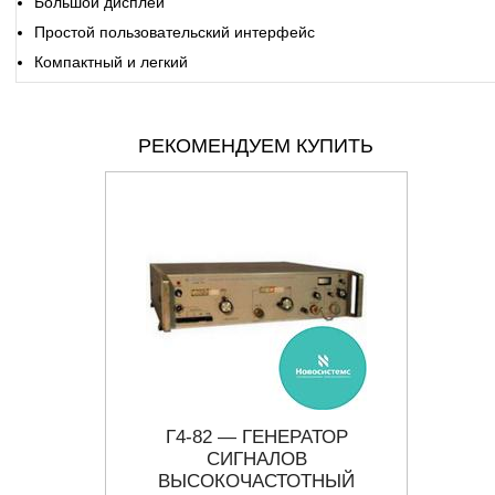
Большой дисплей
Простой пользовательский интерфейс
Компактный и легкий
РЕКОМЕНДУЕМ КУПИТЬ
СИГНАЛОВ
Г4-82 — ГЕНЕРАТОР
SMB
ТНЫЙ
СИГНАЛОВ
B102
ВЫСОКОЧАСТОТНЫЙ
О