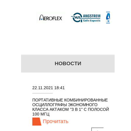
руб.
НОВОСТИ
22.11.2021 18:41
02.08.202
ПОРТАТИВНЫЕ КОМБИНИРОВАННЫЕ
ОСЦИЛЛО
ОСЦИЛЛОГРАФЫ ЭКОНОМНОГО
TECHNOL
М 7 В 1 С
КЛАССА АКТАКОМ "3 В 1" С ПОЛОСОЙ
100 МГЦ
Прочитать
Про