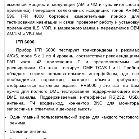
выходной мощности, модуляции (AM и ЧМ и чувствительности
приемника) Генерация селективных исходящих тонов ARINC
596. IFR 4000 бортовой измерительный прибор для
тестирования навигации и связи проверяет работу и установку
приемников ILS, VOR, и маркерного маяка и передатчиков ОВЧ
AM/ЧМ и УВЧ AM.
IFR 6000
Прибор IFR 6000 тестирует транспондеры в режимах
A/C/S, mode S с 1 по 4 уровень, соответствует рекомендациям
FAR часть 43 приложения F и предполагаемым их
расширениям. Он также тестирует DME TCAS I и II. Прибор
обладает легким пользовательским интерфейсом, где все
необходимые параметры, которые обычно требуются,
отображаются на одном экране. IFR6000 ) это все что Вам
нужно для полного DME тестирования поддерживающего все
DME каналы. Поддерживаемые интерфейсы RS)232, USB,
антенна, РЧ вход/выход, коннектор BNC для монитора
запросчика и ответчика и декодер высоты.
Один главный пользовательский экран для каждого тестового
режима
Съемная антенна