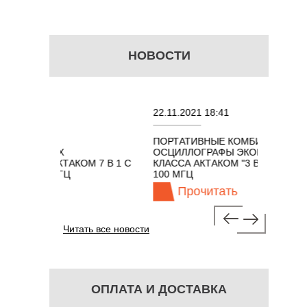
НОВОСТИ
22.11.2021 18:41
0
ПОРТАТИВНЫЕ КОМБИНИРОВАННЫЕ
О
НЫХ
ОСЦИЛЛОГРАФЫ ЭКОНОМНОГО
T
АКТАКОМ 7 В 1 С
КЛАССА АКТАКОМ "3 В 1" С ПОЛОСОЙ
0 МГЦ
100 МГЦ
ь
Прочитать
Читать все новости
ОПЛАТА И ДОСТАВКА