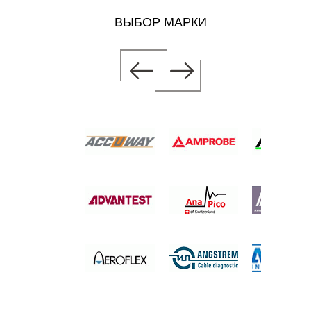
ВЫБОР МАРКИ
СИГНАЛОВ
руб.
уб.