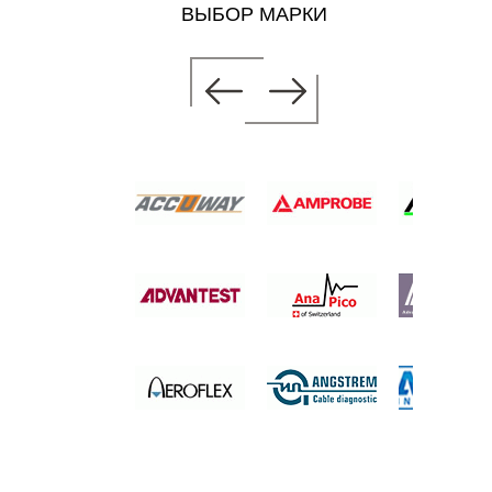
ВЫБОР МАРКИ
ОР ВЧ
 цену