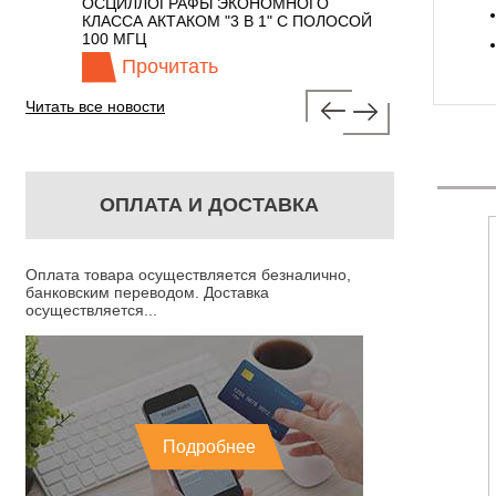
 С
ОСЦИЛЛОГРАФЫ ЭКОНОМНОГО
TECHNOLOGIES
КЛАССА АКТАКОМ "3 В 1" С ПОЛОСОЙ
100 МГЦ
Прочитать
Прочита
Читать все новости
ОПЛАТА И ДОСТАВКА
Оплата товара осуществляется безналично,
банковским переводом. Доставка
осуществляется...
Подробнее
 - ДАТЧИК
Е859А1 ПРЕОБРАЗОВАТЕЛЬ И