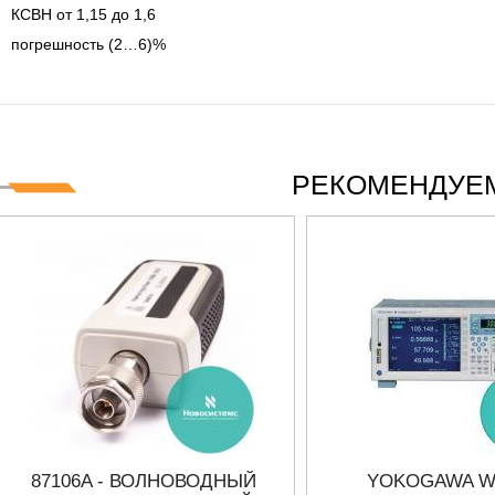
 СЕРИИ UXR
КАБЕЛЕЙ И АНТЕНН, 100 КГЦ ДО 8 ГГЦ
КСВН от 1,15 до 1,6
(ГОСРЕЕСТР РФ)
погрешность (2…6)%
ть
Прочитать
РЕКОМЕНДУЕМ
87106A - ВОЛНОВОДНЫЙ
YOKOGAWA W