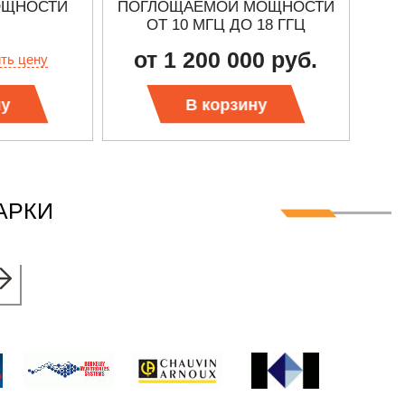
ОЩНОСТИ
ПОГЛОЩАЕМОЙ МОЩНОСТИ
ПО
ОТ 10 MГЦ ДО 18 ГГЦ
от 1 200 000 руб.
ить цену
ну
В корзину
АРКИ